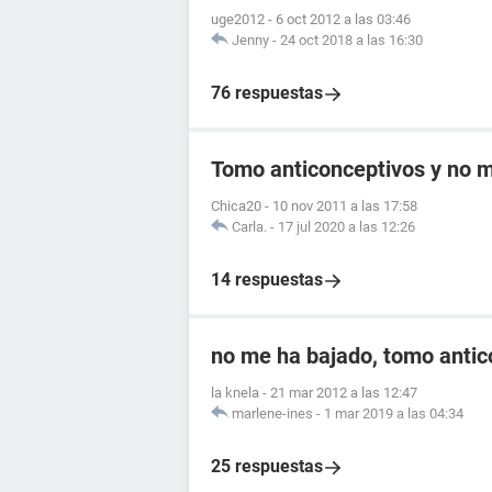
uge2012
-
6 oct 2012 a las 03:46
Jenny
-
24 oct 2018 a las 16:30
76 respuestas
Tomo anticonceptivos y no me
Chica20
-
10 nov 2011 a las 17:58
Carla.
-
17 jul 2020 a las 12:26
14 respuestas
no me ha bajado, tomo antic
la knela
-
21 mar 2012 a las 12:47
marlene-ines
-
1 mar 2019 a las 04:34
25 respuestas