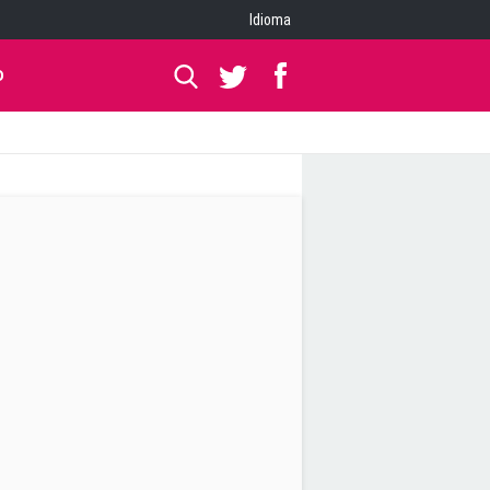
Idioma
O