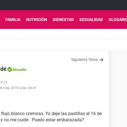
FAMILIA
NUTRICIÓN
BIENESTAR
SEXUALIDAD
GLOSARI
Siguiente Tema
idé
Resuelto
19:15
8 may 2019 a las 04:41
flujo blanco cremoso. Yo deje las pastillas el 16 de
nes y no me cuide . Puedo estar embarazada?.