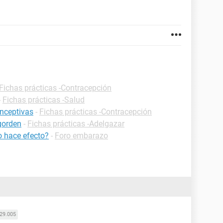
Fichas prácticas -Contracepción
-
Fichas prácticas -Salud
onceptivas
-
Fichas prácticas -Contracepción
gorden
-
Fichas prácticas -Adelgazar
o hace efecto?
-
Foro embarazo
29.005