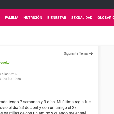
FAMILIA
NUTRICIÓN
BIENESTAR
SEXUALIDAD
GLOSARI
Siguiente Tema
suelto
 a las 22:32
19 a las 19:50
da tengo 7 semanas y 3 días. Mi última regla fue
novio el día 23 de abril y con un amigo el 27
as pastillas de con un amigo y cuando me enteré