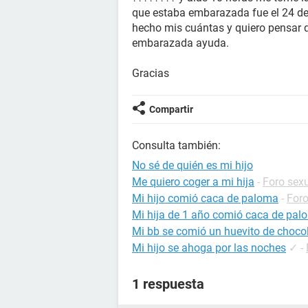
que estaba embarazada fue el 24 de
hecho mis cuántas y quiero pensar 
embarazada ayuda.
Gracias
Compartir
Consulta también:
No sé de quién es mi hijo
Me quiero coger a mi hija
-
Foro sex
Mi hijo comió caca de paloma
-
Foro
Mi hija de 1 año comió caca de pa
Mi bb se comió un huevito de choco
Mi hijo se ahoga por las noches
✓
-
1 respuesta