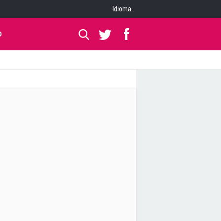
Idioma
O