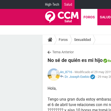
High-Tech
Salud
FOROS
SALUD
Foros
Sexualidad
Tema Anterior
No sé de quién es mi hijo
Re
An_8716
- Modificado el 29 may 2019
Dr. Joseph Exebio
-
29 may 20
Hola,
Tengo una gran duda estoy embaraza
el 6 de abril tuve relaciones con mi 
???????? y alas 10 horas me tomé l