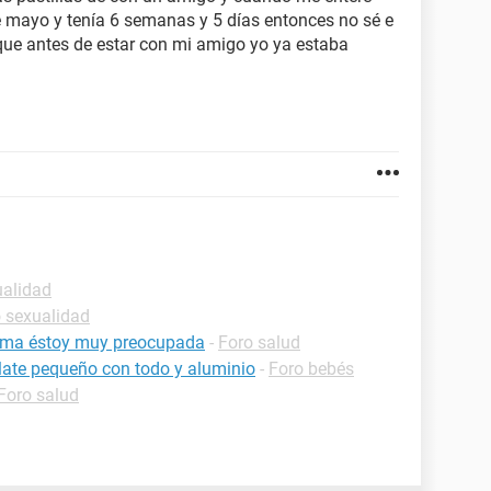
 mayo y tenía 6 semanas y 5 días entonces no sé e
que antes de estar con mi amigo yo ya estaba
ualidad
 sexualidad
loma éstoy muy preocupada
-
Foro salud
late pequeño con todo y aluminio
-
Foro bebés
Foro salud