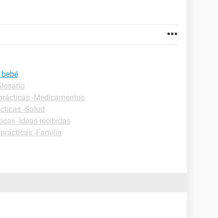
i bebé
Glosario
prácticas -Medicamentos
cticas -Salud
icas -Ideas recibidas
prácticas -Familia