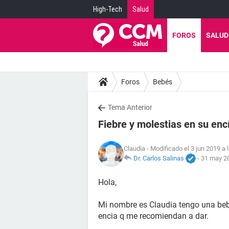
High-Tech
Salud
FOROS
SALUD
Foros
Bebés
Tema Anterior
Fiebre y molestias en su enc
Claudia
- Modificado el 3 jun 2019 a 
Dr. Carlos Salinas
-
31 may 20
Hola,
Mi nombre es Claudia tengo una bebé
encia q me recomiendan a dar.