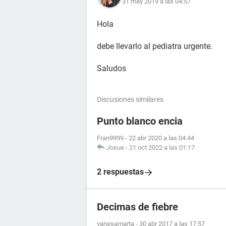
31 may 2019 a las 04:57
Hola
debe llevarlo al pediatra urgente.
Saludos
Discusiones similares
Punto blanco encia
Fran9999
-
22 abr 2020 a las 04:44
Josue
-
21 oct 2022 a las 01:17
2 respuestas
Decimas de fiebre
vanesamarta
-
30 abr 2017 a las 17:57