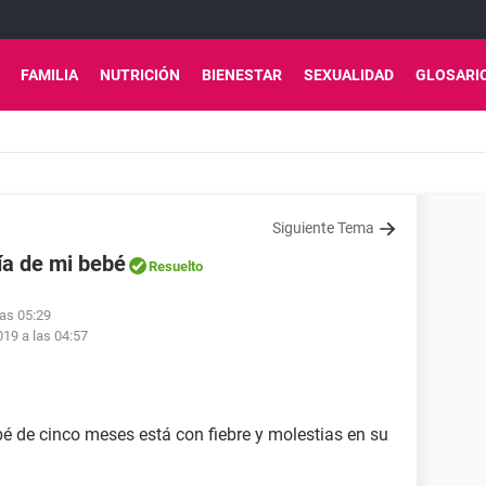
FAMILIA
NUTRICIÓN
BIENESTAR
SEXUALIDAD
GLOSARI
Siguiente Tema
ía de mi bebé
Resuelto
las 05:29
19 a las 04:57
 de cinco meses está con fiebre y molestias en su