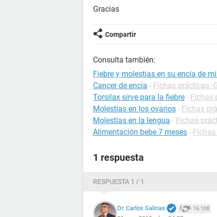
Gracias
Compartir
Consulta también:
Fiebre y molestias en su encía de m
Cancer de encia
-
Fichas prácticas -
Torsilax sirve para la fiebre
-
Fichas 
Molestias en los ovarios
-
Fichas prá
Molestias en la lengua
-
Fichas práct
Alimentación bebe 7 meses
-
Fichas 
1 respuesta
RESPUESTA 1 / 1
Dr. Carlos Salinas
16.108