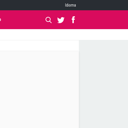
Idioma
O