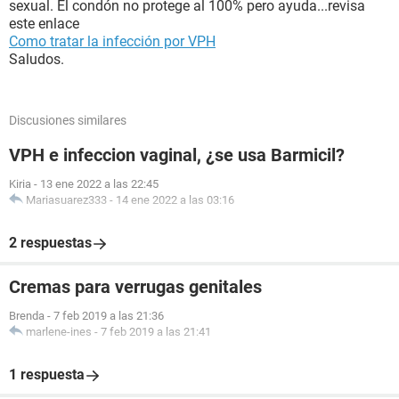
sexual. El condón no protege al 100% pero ayuda...revisa
este enlace
Como tratar la infección por VPH
Saludos.
Discusiones similares
VPH e infeccion vaginal, ¿se usa Barmicil?
Kiria
-
13 ene 2022 a las 22:45
Mariasuarez333
-
14 ene 2022 a las 03:16
2 respuestas
Cremas para verrugas genitales
Brenda
-
7 feb 2019 a las 21:36
marlene-ines
-
7 feb 2019 a las 21:41
1 respuesta