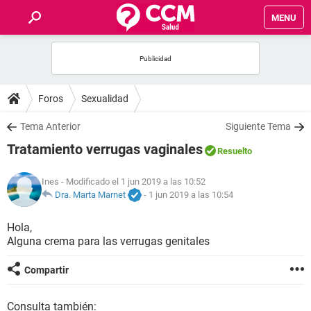
MENU
INICIO
FOROS
Foros
Sexualidad
SALUD
Tema Anterior
Siguiente Tema
Tratamiento verrugas vaginales
Resuelto
FAMILIA
Ines
- Modificado el 1 jun 2019 a las 10:52
NUTRICIÓN
Dra. Marta Marnet
-
1 jun 2019 a las 10:54
Hola,
BIENESTAR
Alguna crema para las verrugas genitales
SEXUALIDAD
Compartir
GLOSARIO
Consulta también: