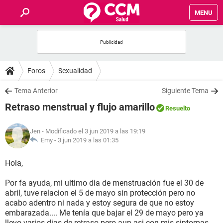
MENU
INICIO
FOROS
Foros
Sexualidad
SALUD
Tema Anterior
Siguiente Tema
Retraso menstrual y flujo amarillo
Resuelto
FAMILIA
Jen
- Modificado el 3 jun 2019 a las 19:19
NUTRICIÓN
Emy -
3 jun 2019 a las 01:35
Hola,
BIENESTAR
Por fa ayuda, mi ultimo dia de menstruación fue el 30 de
SEXUALIDAD
abril, tuve relacion el 5 de mayo sin protección pero no
acabo adentro ni nada y estoy segura de que no estoy
embarazada.... Me tenía que bajar el 29 de mayo pero ya
GLOSARIO
llevo varios dias de retraso pero aun asi con mis sintomas