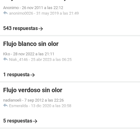
Anonimo
-
26 nov 2011 a las 22:12
anonimo0026
-
31 may 2019 a las 21:49
543 respuestas
Flujo blanco sin olor
Kko
-
28 nov 2022 a las 21:11
Niak_4146
-
25 abr 2023 a las 06:25
1 respuesta
Flujo verdoso sin olor
nadianoeli
-
7 sep 2012 a las 22:26
Esmeralda
-
13 dic 2020 a las 20:58
5 respuestas