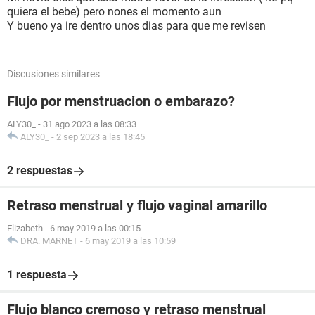
quiera el bebe) pero nones el momento aun
Y bueno ya ire dentro unos dias para que me revisen
Discusiones similares
Flujo por menstruacion o embarazo?
ALY30_
-
31 ago 2023 a las 08:33
ALY30_
-
2 sep 2023 a las 18:45
2 respuestas
Retraso menstrual y flujo vaginal amarillo
Elizabeth
-
6 may 2019 a las 00:15
DRA. MARNET
-
6 may 2019 a las 10:59
1 respuesta
Flujo blanco cremoso y retraso menstrual