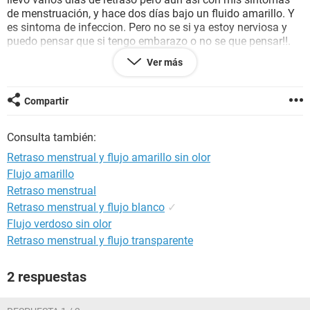
de menstruación, y hace dos días bajo un fluido amarillo. Y
es sintoma de infeccion. Pero no se si ya estoy nerviosa y
puedo pensar que si tengo embarazo o no se que pensar!!.
Más que todo es preguntar si al momento de tener relación y
Ver más
me provoque una infección vaginal también me puede
provocar embarazo?.
Compartir
Gracias
Consulta también:
Retraso menstrual y flujo amarillo sin olor
Flujo amarillo
Retraso menstrual
Retraso menstrual y flujo blanco
✓
Flujo verdoso sin olor
Retraso menstrual y flujo transparente
2 respuestas