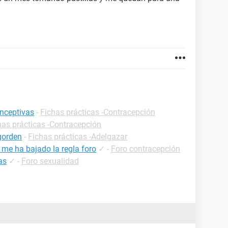
onceptivas
-
Fichas prácticas -Contracepción
has prácticas -Contracepción
gorden
-
Fichas prácticas -Adelgazar
 me ha bajado la regla foro
✓
-
Foro contracepción
as
✓
-
Foro sexualidad