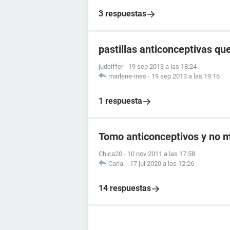
3 respuestas
pastillas anticonceptivas q
judeiffer
-
19 sep 2013 a las 18:24
marlene-ines
-
19 sep 2013 a las 19:16
1 respuesta
Tomo anticonceptivos y no me
Chica20
-
10 nov 2011 a las 17:58
Carla.
-
17 jul 2020 a las 12:26
14 respuestas