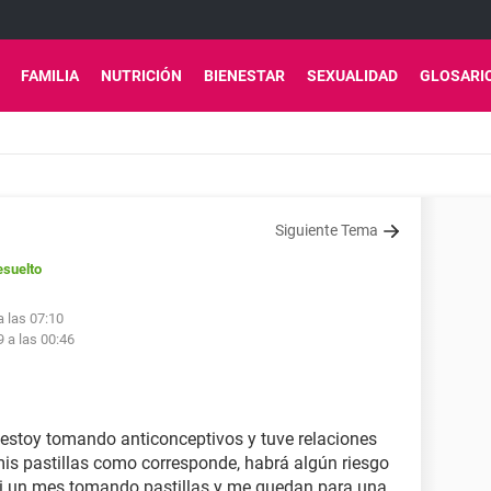
FAMILIA
NUTRICIÓN
BIENESTAR
SEXUALIDAD
GLOSARI
Siguiente Tema
esuelto
a las 07:10
9 a las 00:46
 estoy tomando anticonceptivos y tuve relaciones
is pastillas como corresponde, habrá algún riesgo
si un mes tomando pastillas y me quedan para una