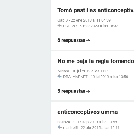
Tomó pastillas anticoncept
GabiD
-
22 ene 2018 a las 04:39
LGDC97
-
9 mar 2023 a las 18:33
8 respuestas
No me baja la regla tomando 
Miriam
-
18 jul 2019 a las 11:39
DRA. MARNET
-
19 jul 2019 a las 10:50
3 respuestas
anticonceptivos umma
natis2412
-
17 sep 2013 a las 10:58
marisolfl
-
22 abr 2015 a las 12:11