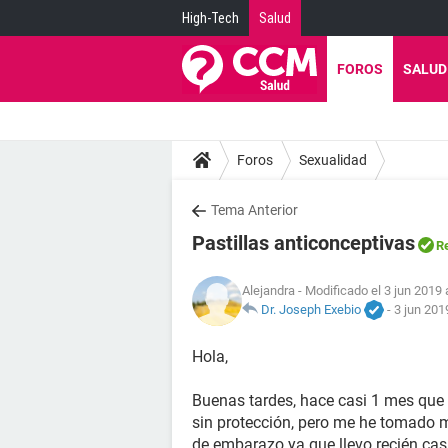
High-Tech
Salud
FOROS
SALUD
Foros
Sexualidad
Tema Anterior
Pastillas anticonceptivas
R
Alejandra
- Modificado el 3 jun 2019 
Dr. Joseph Exebio
-
3 jun 201
Hola,
Buenas tardes, hace casi 1 mes que
sin protección, pero me he tomado m
de embarazo ya que llevo recién ca