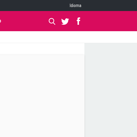
Idioma
O