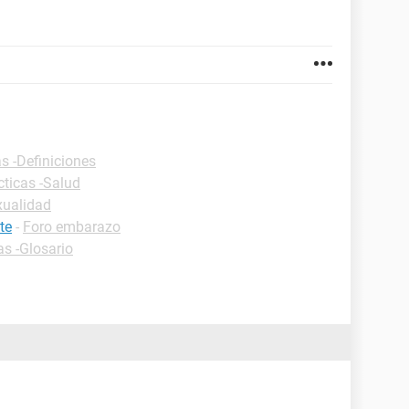
s -Definiciones
cticas -Salud
xualidad
te
-
Foro embarazo
as -Glosario