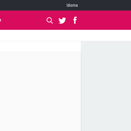
Idioma
O