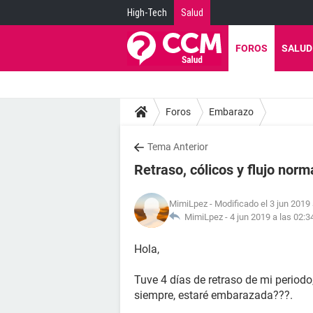
High-Tech
Salud
FOROS
SALUD
Foros
Embarazo
Tema Anterior
Retraso, cólicos y flujo norm
MimiLpez
- Modificado el 3 jun 2019 
MimiLpez -
4 jun 2019 a las 02:3
Hola,
Tuve 4 días de retraso de mi periodo
siempre, estaré embarazada???.