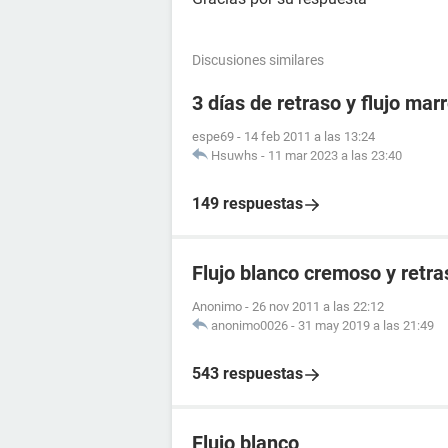
Discusiones similares
3 días de retraso y flujo marr
espe69
-
14 feb 2011 a las 13:24
Hsuwhs
-
11 mar 2023 a las 23:40
149 respuestas
Flujo blanco cremoso y retr
Anonimo
-
26 nov 2011 a las 22:12
anonimo0026
-
31 may 2019 a las 21:49
543 respuestas
Flujo blanco