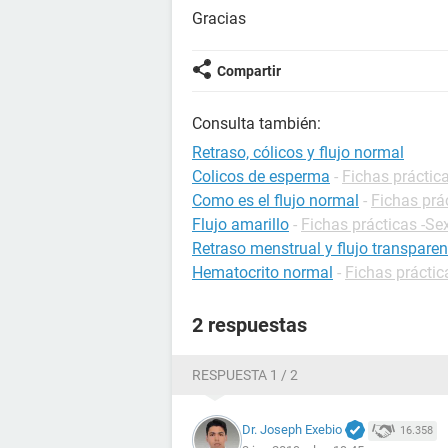
Gracias
Compartir
Consulta también:
Retraso, cólicos y flujo normal
Colicos de esperma
-
Fichas práctica
Como es el flujo normal
-
Fichas prá
Flujo amarillo
-
Fichas prácticas -Se
Retraso menstrual y flujo transparen
Hematocrito normal
-
Fichas práctic
2 respuestas
RESPUESTA 1 / 2
Dr. Joseph Exebio
16.358