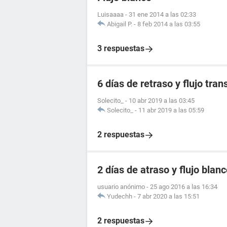
Luisaaaa
-
31 ene 2014 a las 02:33
Abigail P.
-
8 feb 2014 a las 03:55
3 respuestas
6 días de retraso y flujo tra
Solecito_
-
10 abr 2019 a las 03:45
Solecito_
-
11 abr 2019 a las 05:59
2 respuestas
2 días de atraso y flujo blan
usuario anónimo
-
25 ago 2016 a las 16:34
Yudechh
-
7 abr 2020 a las 15:51
2 respuestas