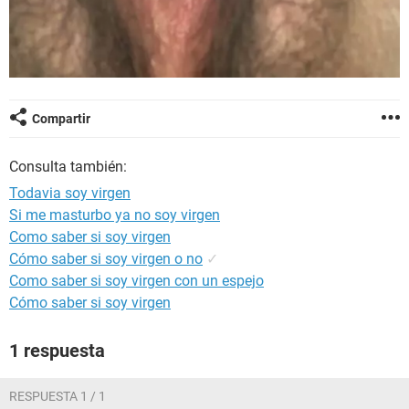
Compartir
Consulta también:
Todavia soy virgen
Si me masturbo ya no soy virgen
Como saber si soy virgen
Cómo saber si soy virgen o no
✓
Como saber si soy virgen con un espejo
Cómo saber si soy virgen
1 respuesta
RESPUESTA 1 / 1