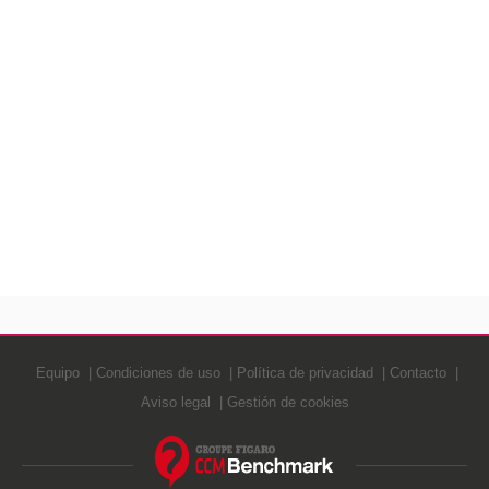
Equipo
Condiciones de uso
Política de privacidad
Contacto
Aviso legal
Gestión de cookies