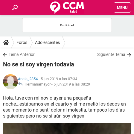
MENU
INICIO
FOROS
Foros
Adolescentes
SALUD
Tema Anterior
Siguiente Tema
No se si soy virgen todavía
FAMILIA
Ancla_2354
- 5 jun 2019 a las 07:34
NUTRICIÓN
Hermanamayor -
5 jun 2019 a las 08:29
Hola, tuve con mi novio ayer una pequeña
BIENESTAR
noche...estábamos en el cuarto y el me metió los dedos en
ese momento no sentí dolor ni molestia, tampoco los días
SEXUALIDAD
siguientes pero no se si aún soy virgen
GLOSARIO