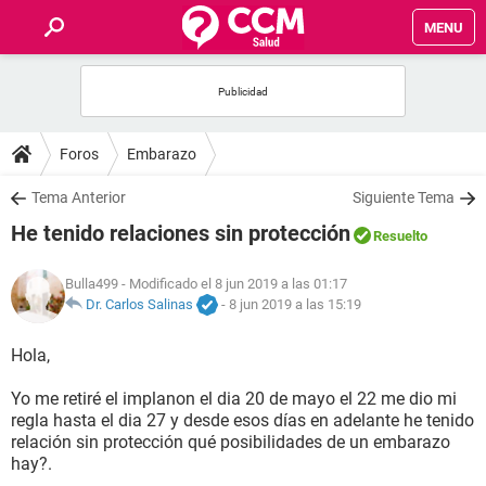
MENU
INICIO
FOROS
Foros
Embarazo
SALUD
Tema Anterior
Siguiente Tema
He tenido relaciones sin protección
Resuelto
FAMILIA
Bulla499
- Modificado el 8 jun 2019 a las 01:17
NUTRICIÓN
Dr. Carlos Salinas
-
8 jun 2019 a las 15:19
Hola,
BIENESTAR
Yo me retiré el implanon el dia 20 de mayo el 22 me dio mi
SEXUALIDAD
regla hasta el dia 27 y desde esos días en adelante he tenido
relación sin protección qué posibilidades de un embarazo
hay?.
GLOSARIO