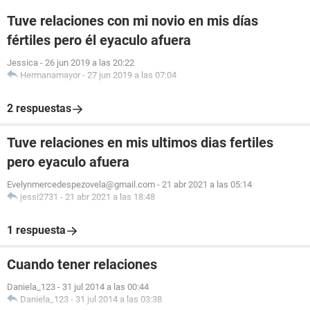
Tuve relaciones con mi novio en mis días
fértiles pero él eyaculo afuera
Jessica
-
26 jun 2019 a las 20:22
Hermanamayor
-
27 jun 2019 a las 07:04
2 respuestas
Tuve relaciones en mis ultimos dias fertiles
pero eyaculo afuera
Evelynmercedespezovela@gmail.com
-
21 abr 2021 a las 05:14
jessi2731
-
21 abr 2021 a las 18:48
1 respuesta
Cuando tener relaciones
Daniela_123
-
31 jul 2014 a las 00:44
Daniela_123
-
31 jul 2014 a las 03:38