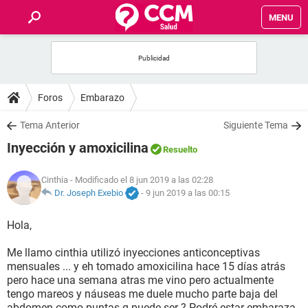
MENU
INICIO
FOROS
Foros
Embarazo
SALUD
Tema Anterior
Siguiente Tema
Inyección y amoxicilina
Resuelto
FAMILIA
Cinthia
- Modificado el 8 jun 2019 a las 02:28
NUTRICIÓN
Dr. Joseph Exebio
-
9 jun 2019 a las 00:15
Hola,
BIENESTAR
Me llamo cinthia utilizó inyecciones anticonceptivas
SEXUALIDAD
mensuales ... y eh tomado amoxicilina hace 15 días atrás
pero hace una semana atras me vino pero actualmente
tengo mareos y náuseas me duele mucho parte baja del
GLOSARIO
abdomen como puntas q puede ser ? Podré estar embaraza