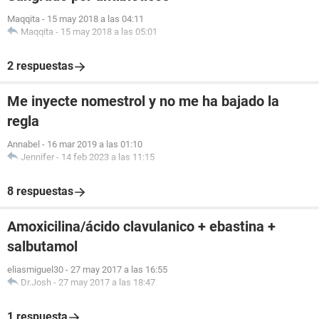
Maqqita
-
15 may 2018 a las 04:11
Maqqita
-
15 may 2018 a las 05:01
2 respuestas
Me inyecte nomestrol y no me ha bajado la
regla
Annabel
-
16 mar 2019 a las 01:10
Jennifer
-
14 feb 2023 a las 11:15
8 respuestas
Amoxicilina/ácido clavulanico + ebastina +
salbutamol
eliasmiguel30
-
27 may 2017 a las 16:55
Dr.Josh
-
27 may 2017 a las 18:47
1 respuesta