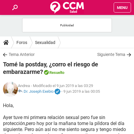
MENU
INICIO
FOROS
Foros
Sexualidad
SALUD
Tema Anterior
Siguiente Tema
Tomé la postday, ¿corro el riesgo de
FAMILIA
embarazarme?
Resuelto
NUTRICIÓN
Andrea
- Modificado el 9 jun 2019 a las 03:29
Dr. Joseph Exebio
-
9 jun 2019 a las 00:05
BIENESTAR
Hola,
SEXUALIDAD
Ayer tuve mi primera relación sexual pero fue sin
protección,pero hoy por la mañana tome la píldora del día
siguiente. Pero aún así no me siento segura y tengo miedo
GLOSARIO