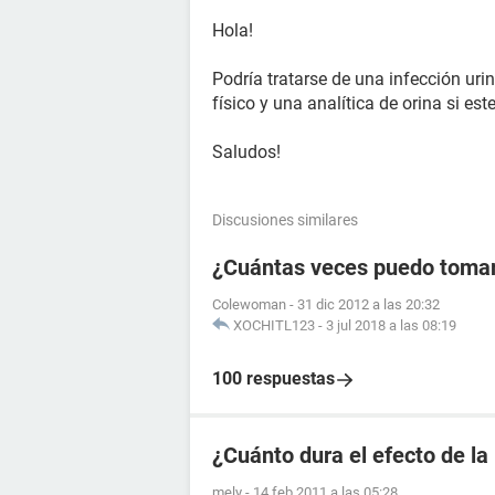
Hola!
Podría tratarse de una infección uri
físico y una analítica de orina si est
Saludos!
Discusiones similares
¿Cuántas veces puedo tomar l
Colewoman
-
31 dic 2012 a las 20:32
XOCHITL123
-
3 jul 2018 a las 08:19
100 respuestas
¿Cuánto dura el efecto de la
mely
-
14 feb 2011 a las 05:28