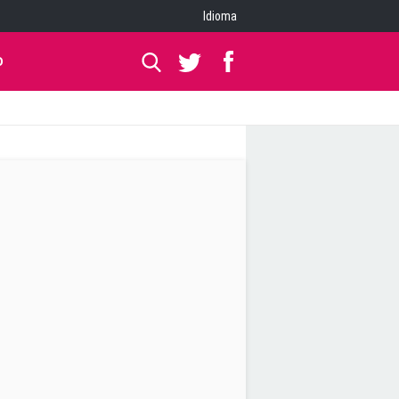
Idioma
O