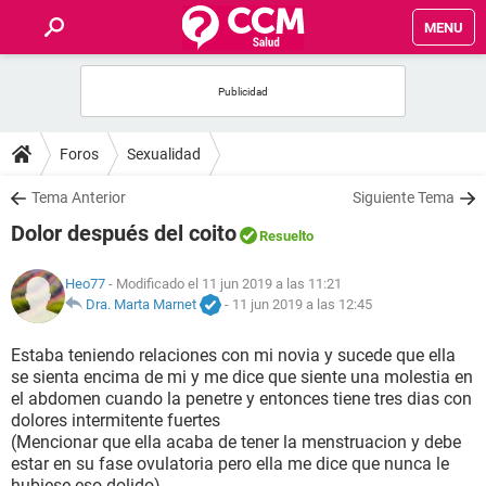
MENU
INICIO
FOROS
Foros
Sexualidad
SALUD
Tema Anterior
Siguiente Tema
Dolor después del coito
Resuelto
FAMILIA
Heo77
- Modificado el 11 jun 2019 a las 11:21
NUTRICIÓN
Dra. Marta Marnet
-
11 jun 2019 a las 12:45
Estaba teniendo relaciones con mi novia y sucede que ella
BIENESTAR
se sienta encima de mi y me dice que siente una molestia en
el abdomen cuando la penetre y entonces tiene tres dias con
SEXUALIDAD
dolores intermitente fuertes
(Mencionar que ella acaba de tener la menstruacion y debe
estar en su fase ovulatoria pero ella me dice que nunca le
GLOSARIO
hubiese eso dolido)