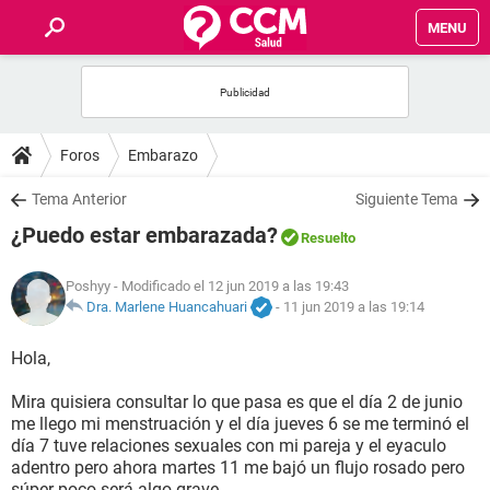
MENU
INICIO
FOROS
Foros
Embarazo
SALUD
Tema Anterior
Siguiente Tema
¿Puedo estar embarazada?
Resuelto
FAMILIA
Poshyy
- Modificado el 12 jun 2019 a las 19:43
NUTRICIÓN
Dra. Marlene Huancahuari
-
11 jun 2019 a las 19:14
Hola,
BIENESTAR
Mira quisiera consultar lo que pasa es que el día 2 de junio
SEXUALIDAD
me llego mi menstruación y el día jueves 6 se me terminó el
día 7 tuve relaciones sexuales con mi pareja y el eyaculo
adentro pero ahora martes 11 me bajó un flujo rosado pero
GLOSARIO
súper poco será algo grave.