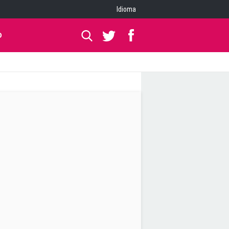
Idioma
O