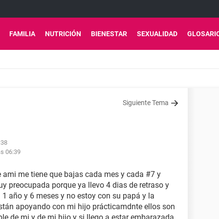
FAMILIA
NUTRICIÓN
BIENESTAR
SEXUALIDAD
GLOSARI
Siguiente Tema
:38
as 06:39
 ami me tiene que bajas cada mes y cada #7 y
y preocupada porque ya llevo 4 dias de retraso y
 1 año y 6 meses y no estoy con su papá y la
stán apoyando con mi hijo prácticamdnte ellos son
le de mi y de mi hijo y si llego a estar embarazada