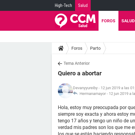
High-Tech
Salud
FOROS
SALUD
Foros
Parto
Tema Anterior
Quiero a abortar
Devanyyureiby
- 12 jun 2019 a las 01
Hermanamayor -
12 jun 2019 a l
Hola, estoy muy preocupada por que
siempre soy exacta y ahora estoy mu
tengo 17 años y tengo un niño de un
verdad mis padres son los que me e
los que se están haciendo responsab