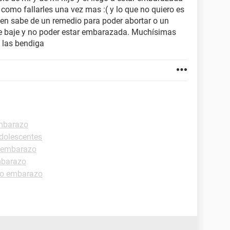
s como fallarles una vez mas :( y lo que no quiero es
ien sabe de un remedio para poder abortar o un
e baje y no poder estar embarazada. Muchísimas
s las bendiga
mbarazo
dolescentes
 embarazo
mbarazo
ro embarazo