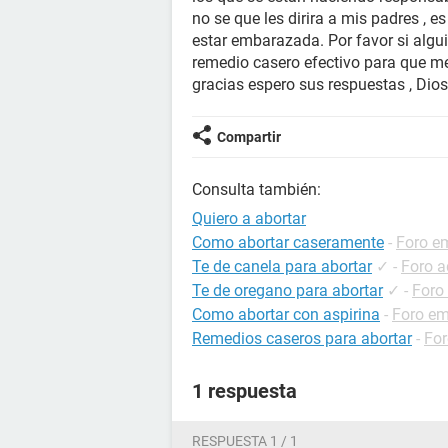
no se que les dirira a mis padres , e
estar embarazada. Por favor si algu
remedio casero efectivo para que m
gracias espero sus respuestas , Dio
Compartir
Consulta también:
Quiero a abortar
Como abortar caseramente
-
Foro e
Te de canela para abortar
✓
-
Foro a
Te de oregano para abortar
✓
-
Foro
Como abortar con aspirina
-
Foro e
Remedios caseros para abortar
-
Fo
1 respuesta
RESPUESTA 1 / 1