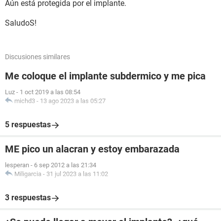
Aún está protegida por el implante.
SaludoS!
Discusiones similares
Me coloque el implante subdermico y me pica
Luz
-
1 oct 2019 a las 08:54
michd3
-
13 ago 2023 a las 05:27
5 respuestas
ME pico un alacran y estoy embarazada
lesperan
-
6 sep 2012 a las 21:34
Miligarcia
-
31 jul 2023 a las 11:02
3 respuestas