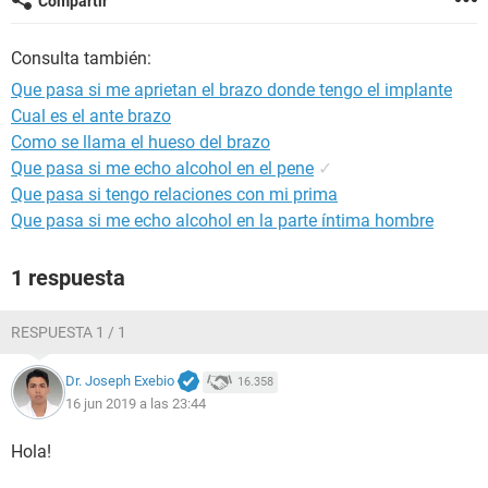
Compartir
Consulta también:
Que pasa si me aprietan el brazo donde tengo el implante
Cual es el ante brazo
Como se llama el hueso del brazo
Que pasa si me echo alcohol en el pene
✓
Que pasa si tengo relaciones con mi prima
Que pasa si me echo alcohol en la parte íntima hombre
1 respuesta
RESPUESTA 1 / 1
Dr. Joseph Exebio
16.358
16 jun 2019 a las 23:44
Hola!