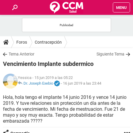
MENU
INICIO
FOROS
Foros
Contracepción
SALUD
Tema Anterior
Siguiente Tema
Vencimiento Implante subdermico
FAMILIA
Yessica
- 15 jun 2019 a las 05:22
NUTRICIÓN
Dr. Joseph Exebio
-
16 jun 2019 a las 23:44
Hola, hola tengo el implante 14 junio 2016 y vence 14 junio
BIENESTAR
2019. Y tuve relaciones sin protección un día antes de la
fecha de vencimiento. Mi fecha de mestruacion. Fue 21 de
SEXUALIDAD
mayo y soy muy exacta. Tengo probabilidad de estar
embarazada ?????
GLOSARIO