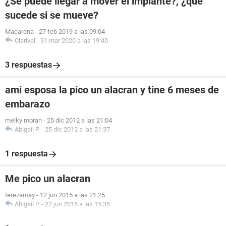
¿Se puede llegar a mover el implante?, ¿qué
sucede si se mueve?
Macarena
-
27 feb 2019 a las 09:04
Clarivel
-
31 mar 2020 a las 19:40
3 respuestas
ami esposa la pico un alacran y tine 6 meses de
embarazo
melky moran
-
25 dic 2012 a las 21:04
Abigail P.
-
25 dic 2012 a las 21:37
1 respuesta
Me pico un alacran
terezamay
-
12 jun 2015 a las 21:25
Abigail P.
-
22 jun 2015 a las 15:35