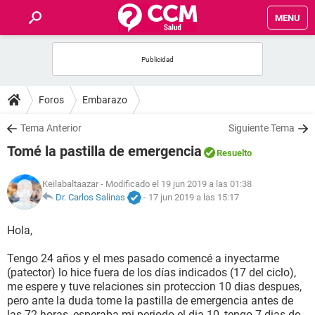
MENU
INICIO
FOROS
Foros
Embarazo
SALUD
Tema Anterior
Siguiente Tema
Tomé la pastilla de emergencia
Resuelto
FAMILIA
Keilabaltaazar
- Modificado el 19 jun 2019 a las 01:38
NUTRICIÓN
Dr. Carlos Salinas
-
17 jun 2019 a las 15:17
Hola,
BIENESTAR
Tengo 24 años y el mes pasado comencé a inyectarme
SEXUALIDAD
(patector) lo hice fuera de los días indicados (17 del ciclo),
me espere y tuve relaciones sin proteccion 10 dias despues,
pero ante la duda tome la pastilla de emergencia antes de
GLOSARIO
las 72 horas, esperaba mi periodo el dia 10, tengo 7 dias de