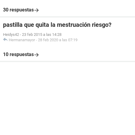
30 respuestas
pastilla que quita la mestruación riesgo?
Heidys42
-
23 feb 2015 a las 14:28
Hermanamayor
-
28 feb 2020 a las 07:19
10 respuestas