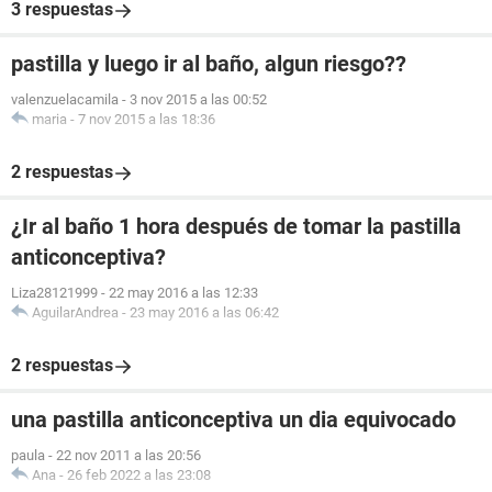
3 respuestas
pastilla y luego ir al baño, algun riesgo??
valenzuelacamila
-
3 nov 2015 a las 00:52
maria
-
7 nov 2015 a las 18:36
2 respuestas
¿Ir al baño 1 hora después de tomar la pastilla
anticonceptiva?
Liza28121999
-
22 may 2016 a las 12:33
AguilarAndrea
-
23 may 2016 a las 06:42
2 respuestas
una pastilla anticonceptiva un dia equivocado
paula
-
22 nov 2011 a las 20:56
Ana
-
26 feb 2022 a las 23:08