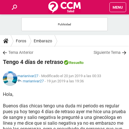
MENU
INICIO
FOROS
Foros
Embarazo
SALUD
Tema Anterior
Siguiente Tema
Tengo 4 días de retraso
Resuelto
FAMILIA
marianivar27
- Modificado el 20 jun 2019 a las 00:33
NUTRICIÓN
marianivar27
-
19 jun 2019 a las 19:36
Hola,
BIENESTAR
Buenos días chicas tengo una duda mi periodo es regular
SEXUALIDAD
pues ya hoy tengo 4 días de retraso ayer me hice una prueba
de sangre y salio negativa le pregunté a una ginecóloga en
línea y me dice que si salio negativa ya no es embarazo me
GLOSARIO
bajo las esperanza, pero e escuchado de personas que aun