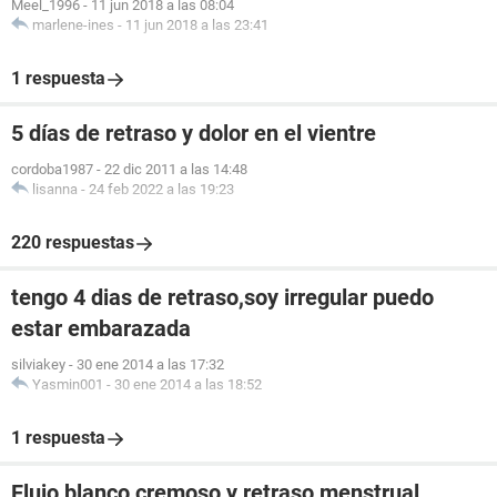
Meel_1996
-
11 jun 2018 a las 08:04
marlene-ines
-
11 jun 2018 a las 23:41
1 respuesta
5 días de retraso y dolor en el vientre
cordoba1987
-
22 dic 2011 a las 14:48
lisanna
-
24 feb 2022 a las 19:23
220 respuestas
tengo 4 dias de retraso,soy irregular puedo
estar embarazada
silviakey
-
30 ene 2014 a las 17:32
Yasmin001
-
30 ene 2014 a las 18:52
1 respuesta
Flujo blanco cremoso y retraso menstrual