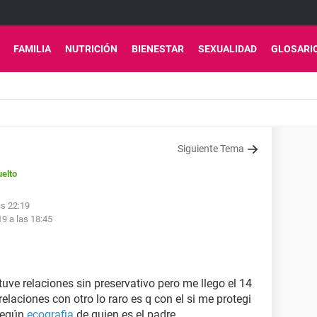
FAMILIA
NUTRICIÓN
BIENESTAR
SEXUALIDAD
GLOSARI
Siguiente Tema
elto
as 22:19
19 a las 18:45
uve relaciones sin preservativo pero me llego el 14
laciones con otro lo raro es q con el si me protegi
según
ecografia
de quien es el padre.