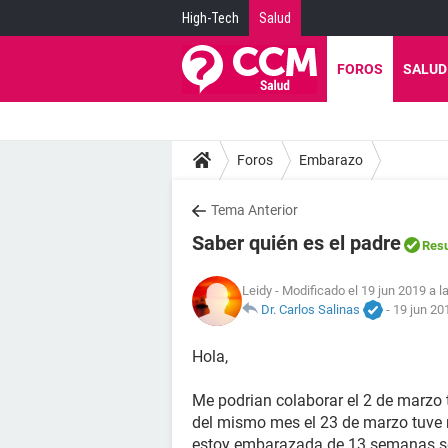
High-Tech
Salud
FOROS
SALUD
Foros
Embarazo
Tema Anterior
Saber quién es el padre
Resu
Leidy
- Modificado el 19 jun 2019 a l
Dr. Carlos Salinas
-
19 jun 20
Hola,
Me podrian colaborar el 2 de marzo t
del mismo mes el 23 de marzo tuve re
estoy embarazada de 13 semanas 