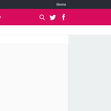
Idioma
O