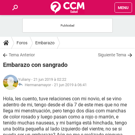
MENU
INICIO
FORUMS
Foros
Embarazo
SALUD
Tema Anterior
Siguiente Tema
Embarazo con sangrado
FAMILIA
Yuliany
- 21 jun 2019 à 02:22
NUTRICIÓN
Hermanamayor -
21 jun 2019 à 06:41
Hola, les cuento, tuve relaciones con mi novio, el se vino
BIENESTAR
adentro de mi, tengo desde el día 7 de este mes que no me
llega mi menstruación, pero tengo dos días com manchas
SEXUALIDAD
de color rosado y luego pasan como a rojo o marrón, e
tenido muchas nauseas, y mi barriga está hinchada, tengo
una bolita pequeña al lado izquierdo del vientre, no se si
GLOSARIO
pueda ser un embarazo? Aún no me e realizado ninguna