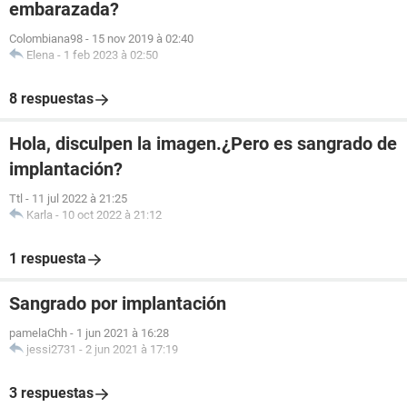
embarazada?
Colombiana98
-
15 nov 2019 à 02:40
Elena
-
1 feb 2023 à 02:50
8 respuestas
Hola, disculpen la imagen.¿Pero es sangrado de
implantación?
Ttl
-
11 jul 2022 à 21:25
Karla
-
10 oct 2022 à 21:12
1 respuesta
Sangrado por implantación
pamelaChh
-
1 jun 2021 à 16:28
jessi2731
-
2 jun 2021 à 17:19
3 respuestas