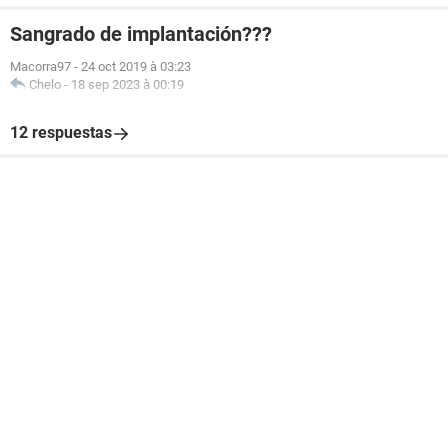
Sangrado de implantación???
Macorra97
-
24 oct 2019 à 03:23
Chelo
-
18 sep 2023 à 00:19
12 respuestas