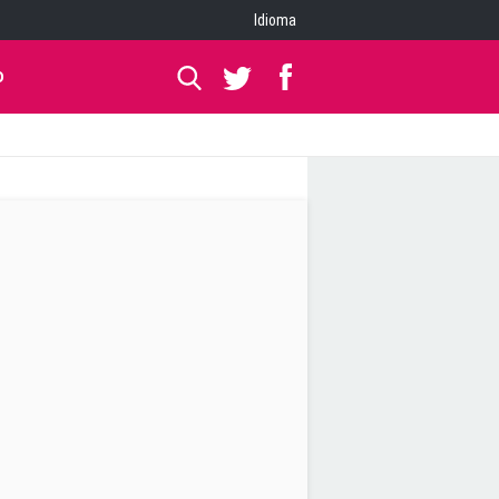
Idioma
O