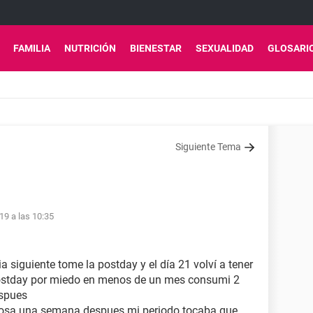
FAMILIA
NUTRICIÓN
BIENESTAR
SEXUALIDAD
GLOSARI
Siguiente Tema
19 a las 10:35
a siguiente tome la postday y el día 21 volví a tener
 postday por miedo en menos de un mes consumi 2
espues
 rosa una semana despues mi periodo tocaba que