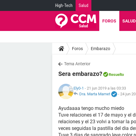
High-Tech
Salud
FOROS
SALUD
Foros
Embarazo
Tema Anterior
Sera embarazo?
Resuelto
Ely0-1
- 21 jun 2019 a las 03:33
Dra. Marta Marnet
-
24 jun 20
Ayudaaaa tengo mucho miedo
Tuve relaciones el 17 de mayo y el di
relaciones y el 23 volvi a tomar la
veces seguidas la pastilla del dia d
Tuve 3 dias de sangrado leve color