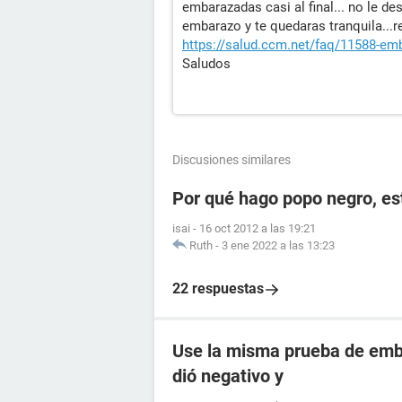
embarazadas casi al final... no le de
embarazo y te quedaras tranquila...r
https://salud.ccm.net/faq/11588-em
Saludos
Discusiones similares
Por qué hago popo negro, e
isai
-
16 oct 2012 a las 19:21
Ruth
-
3 ene 2022 a las 13:23
22 respuestas
Use la misma prueba de emba
dió negativo y