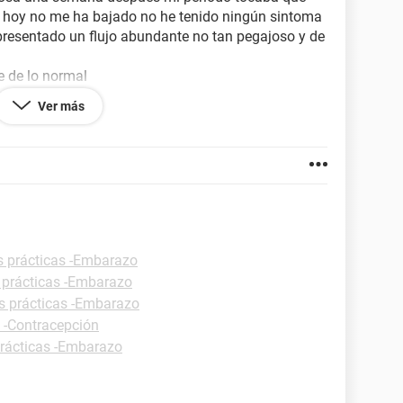
 de hoy no me ha bajado no he tenido ningún sintoma
esentado un flujo abundante no tan pegajoso y de
e de lo normal
o me está matando que pasa
Ver más
es
s prácticas -Embarazo
 prácticas -Embarazo
s prácticas -Embarazo
s -Contracepción
prácticas -Embarazo