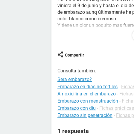
viniera el 9 de junio y hasta el dia
de embarazo aunq últimamente he pr
color blanco como cremoso
Y tiene un olor un poquito mas fuert
Ayuda tengo 11 días de retraso est
Estare embarazada?
O que sera necesito ayuda de usted
Se los agradeceré muchísimo
Compartir
Que tengan buen dia
Consulta también:
Sera embarazo?
Embarazo en días no fertiles
-
Ficha
Amoxicilina en el embarazo
-
Fichas
Embarazo con menstruación
-
Ficha
Embarazo con diu
-
Fichas práctica
Embarazo sin penetración
-
Fichas 
1 respuesta