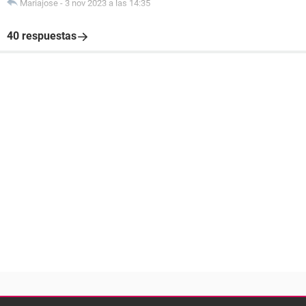
Mariajose
-
3 nov 2023 a las 14:35
40 respuestas