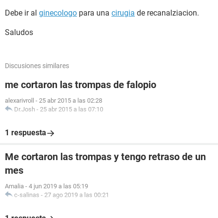
Debe ir al
ginecologo
para una
cirugia
de recanalziacion.
Saludos
Discusiones similares
me cortaron las trompas de falopio
alexarivroll
-
25 abr 2015 a las 02:28
Dr.Josh
-
25 abr 2015 a las 07:10
1 respuesta
Me cortaron las trompas y tengo retraso de un
mes
Amalia
-
4 jun 2019 a las 05:19
c-salinas
-
27 ago 2019 a las 00:21