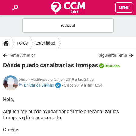
MENU
INICIO
FOROS
Foros
Esterilidad
SALUD
Tema Anterior
Siguiente Tema
Dónde puedo canalizar las trompas
Resuelto
FAMILIA
Dusu
- Modificado el 27 jun 2019 a las 21:55
NUTRICIÓN
Dr. Carlos Salinas
-
5 ago 2019 a las 18:34
Hola,
BIENESTAR
Alguien me puede ayudar donde irme a recanalizar las
SEXUALIDAD
trompas q lo tengo cortado.
Gracias
GLOSARIO