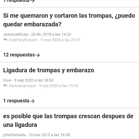
1 respuesta
Si me quemaron y cortaron las trompas, ¿puedo
quedar embarazada?
JessicaAlicea
-
24 dic 2018 a las 14:22
Estefanyfrasser
-
5 may 2023 a las 22:47
12 respuestas
Ligadura de trompas y embarazo
Gise
-
9 sep 2020 a las 18:50
Hermanamayor
-
9 sep 2020 a las 19:53
1 respuesta
es posible que las trompas crescan despues de
una ligadura
johnfestrada
-
10 ene 2015 a las 16:38