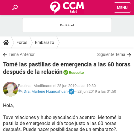
MENU
INICIO
FOROS
Foros
Embarazo
SALUD
Tema Anterior
Siguiente Tema
Tomé las pastillas de emergencia a las 60 horas
FAMILIA
después de la relación
Resuelto
NUTRICIÓN
Paulina
- Modificado el 28 jun 2019 a las 19:30
Dra. Marlene Huancahuari
-
28 jun 2019 a las 01:50
BIENESTAR
Hola,
SEXUALIDAD
Tuve relaciones y hubo eyaculación adentro. Me tomé la
pastilla de emergencia el día tope justo a las 60 horas
después. Puede hacer posibilidades de un embarazo?.
GLOSARIO