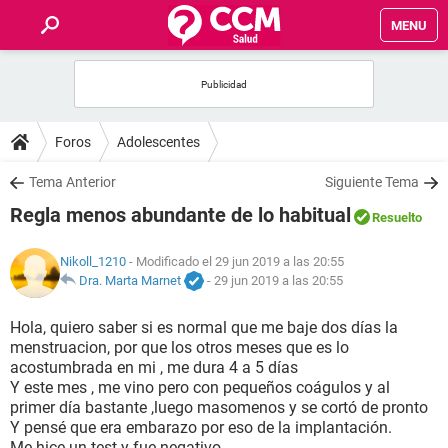
MENU
INICIO
FOROS
Foros
Adolescentes
SALUD
Tema Anterior
Siguiente Tema
Regla menos abundante de lo habitual
Resuelto
FAMILIA
Nikoll_1210
- Modificado el 29 jun 2019 a las 20:55
NUTRICIÓN
Dra. Marta Marnet
-
29 jun 2019 a las 20:55
Hola, quiero saber si es normal que me baje dos días la
BIENESTAR
menstruacion, por que los otros meses que es lo
acostumbrada en mi , me dura 4 a 5 días
SEXUALIDAD
Y este mes , me vino pero con pequeños coágulos y al
primer día bastante ,luego masomenos y se cortó de pronto
Y pensé que era embarazo por eso de la implantación.
GLOSARIO
Me hice un test y fue negativo