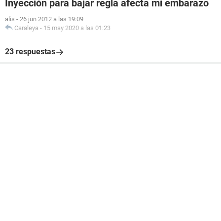
Inyección para bajar regla afecta mi embarazo
alis
-
26 jun 2012 a las 19:09
Caraleya
-
15 may 2020 a las 01:23
23 respuestas