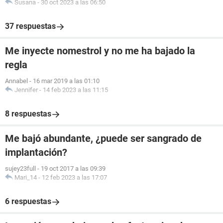
Susana
-
30 oct 2023 a las 06:50
37 respuestas
Me inyecte nomestrol y no me ha bajado la
regla
Annabel
-
16 mar 2019 a las 01:10
Jennifer
-
14 feb 2023 a las 11:15
8 respuestas
Me bajó abundante, ¿puede ser sangrado de
implantación?
sujey23full
-
19 oct 2017 a las 09:39
Mari_14
-
12 feb 2023 a las 17:07
6 respuestas