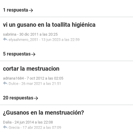
1 respuesta
vi un gusano en la toallita higiénica
sabriina
-
30 dic 2011 a las 20:25
elyaahmero_2051
-
13 jun 2023 a las 22:59
5 respuestas
cortar la mestruacion
adriana1684
-
7 oct 2012 a las 02:05
Dulce
-
26 mar 2021 a las 21:51
20 respuestas
¿Gusanos en la menstruación?
Dalia
-
24 jun 2014 a las 22:08
Grecia
-
17 abr 2022 a las 07:09