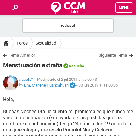
MENU
INICIO
FOROS
Foros
Sexualidad
SALUD
Tema Anterior
Siguiente Tema
Menstruación extraña
Resuelto
FAMILIA
araceli71
- Modificado el 2 jul 2019 a las 05:43
NUTRICIÓN
Dra. Marlene Huancahuari
-
30 jun 2019 a las 00:35
Hola,
BIENESTAR
Buenas Noches Dra. le cuento mi problema es que nunca me
SEXUALIDAD
vino la menstruación (sin ayuda de las pastillas que las
nombraré a continuación) tengo 24 años. a los 19 años fui a
una ginecologa y me recetó Primolut Nor y Ciclocur.
GLOSARIO
mediante ecografías, análisis, etc me dijeron que tenia y