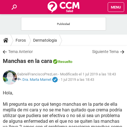
MENU
INICIO
FOROS
Foros
Dermatologia
SALUD
Tema Anterior
Siguiente Tema
Manchas en la cara
Resuelto
FAMILIA
GabrielFranciscoPrezLen
- Modificado el 1 jul 2019 a las 18:43
NUTRICIÓN
Dra. Marta Marnet
-
1 jul 2019 a las 18:43
Hola,
BIENESTAR
Mi pregunta es por qué tengo manchas en la parte de ella
SEXUALIDAD
mejilla de mi cara y no se me han quitado que crema podría
utilizar que pudiera ser efectiva o no sé.si sea un problema
de alguna enfermedad en el que no se quiten las manchas
GLOSARIO
ya llevo 2 amos con el problema paracieran manchas como