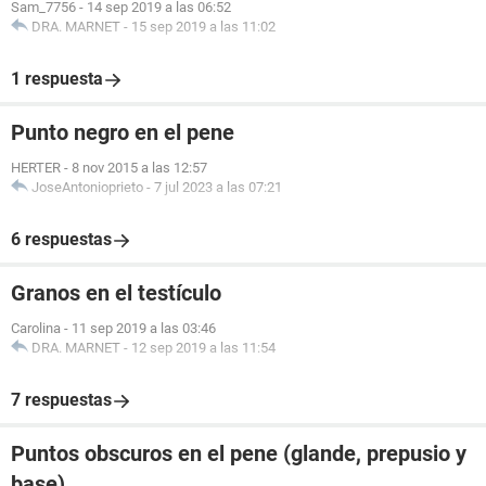
Sam_7756
-
14 sep 2019 a las 06:52
DRA. MARNET
-
15 sep 2019 a las 11:02
1 respuesta
Punto negro en el pene
HERTER
-
8 nov 2015 a las 12:57
JoseAntonioprieto
-
7 jul 2023 a las 07:21
6 respuestas
Granos en el testículo
Carolina
-
11 sep 2019 a las 03:46
DRA. MARNET
-
12 sep 2019 a las 11:54
7 respuestas
Puntos obscuros en el pene (glande, prepusio y
base)