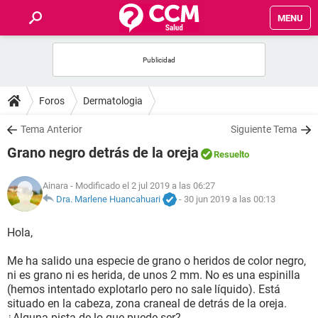
MENU
INICIO
FOROS
Foros
Dermatologia
SALUD
Tema Anterior
Siguiente Tema
Grano negro detrás de la oreja
Resuelto
FAMILIA
Ainara
- Modificado el 2 jul 2019 a las 06:27
NUTRICIÓN
Dra. Marlene Huancahuari
-
30 jun 2019 a las 00:13
Hola,
BIENESTAR
Me ha salido una especie de grano o heridos de color negro,
SEXUALIDAD
ni es grano ni es herida, de unos 2 mm. No es una espinilla
(hemos intentado explotarlo pero no sale líquido). Está
situado en la cabeza, zona craneal de detrás de la oreja.
GLOSARIO
¿Alguna pista de lo que puede ser?.