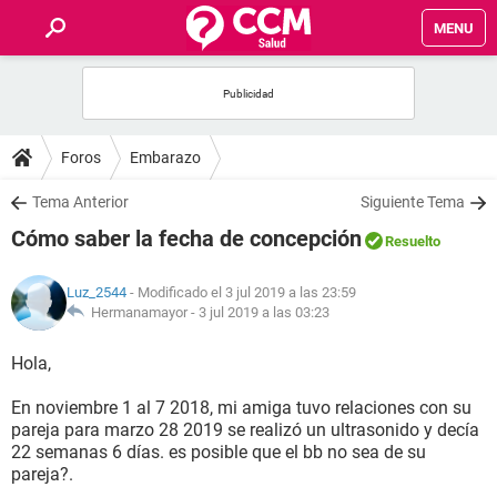
MENU
INICIO
FOROS
Foros
Embarazo
SALUD
Tema Anterior
Siguiente Tema
Cómo saber la fecha de concepción
Resuelto
FAMILIA
Luz_2544
- Modificado el 3 jul 2019 a las 23:59
NUTRICIÓN
Hermanamayor -
3 jul 2019 a las 03:23
Hola,
BIENESTAR
En noviembre 1 al 7 2018, mi amiga tuvo relaciones con su
SEXUALIDAD
pareja para marzo 28 2019 se realizó un ultrasonido y decía
22 semanas 6 días. es posible que el bb no sea de su
pareja?.
GLOSARIO