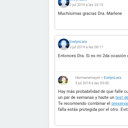
2 jul 2019 a las 23:15
Muchísimas gracias Dra. Marlene
EvelynLara
3 jul 2019 a las 00:17
Entonces Dra. Si es mi 2da ocasión 
Hermanamayor
>
EvelynLara
3 jul 2019 a las 03:00
Hay más probabilidad de que falle 
un par de semanas y hazte un
test d
Te recomiendo combinar el
preserva
falla estás protegida por el otro. Evi