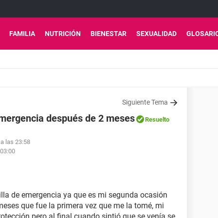
FAMILIA
NUTRICIÓN
BIENESTAR
SEXUALIDAD
GLOSARI
Siguiente Tema
e emergencia después de 2 meses
Resuelto
 a las 23:58
 03:00
stilla de emergencia ya que es mi segunda ocasión
eses que fue la primera vez que me la tomé, mi
otección pero al final cuando sintió que se venía se