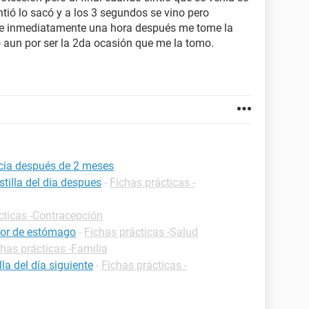
tió lo sacó y a los 3 segundos se vino pero
 e inmediatamente una hora después me tome la
to aun por ser la 2da ocasión que me la tomo.
ncia después de 2 meses
tilla del dia despues
-
Fichas prácticas -
cticas -Contracepción
olor de estómago
-
Fichas prácticas -Salud
chas prácticas -Familia
a del día siguiente
-
Fichas prácticas -