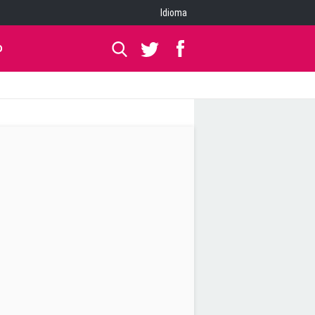
Idioma
O