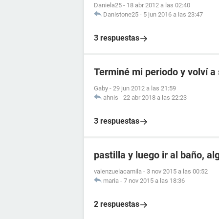
Daniela25
-
18 abr 2012 a las 02:40
Danistone25
-
5 jun 2016 a las 23:47
3 respuestas
Terminé mi periodo y volví a
Gaby
-
29 jun 2012 a las 21:59
ahnis
-
22 abr 2018 a las 22:23
3 respuestas
pastilla y luego ir al baño, a
valenzuelacamila
-
3 nov 2015 a las 00:52
maria
-
7 nov 2015 a las 18:36
2 respuestas