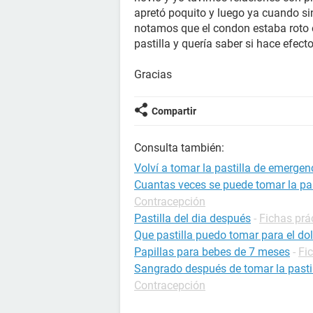
apretó poquito y luego ya cuando sin
notamos que el condon estaba roto
pastilla y quería saber si hace efec
Gracias
Compartir
Consulta también:
Volví a tomar la pastilla de emerge
Cuantas veces se puede tomar la pas
Contracepción
Pastilla del dia después
-
Fichas prá
Que pastilla puedo tomar para el d
Papillas para bebes de 7 meses
-
Fi
Sangrado después de tomar la pastill
Contracepción