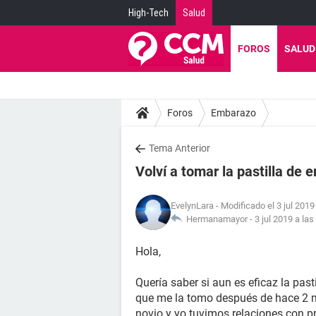
High-Tech
Salud
FOROS
SALUD
Foros
Embarazo
Tema Anterior
Volví a tomar la pastilla d
EvelynLara
- Modificado el 3 jul 2019
Hermanamayor -
3 jul 2019 a las
Hola,
Quería saber si aun es eficaz la pa
que me la tomo después de hace 2 m
novio y yo tuvimos relaciones con pr