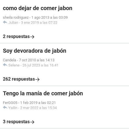
como dejar de comer jabon
sheila rodriguez
-
1 ago 2013 a las 03:09
Julian
-
3 ene 2019 a las 07:22
2 respuestas
Soy devoradora de jabón
Candela
-
7 oct 2010 a las 14:13
Selene
-
26 jul 2023 a las 16:41
262 respuestas
Tengo la manía de comer jabón
FerGG05
-
1 feb 2019 a las 02:21
Yailin
-
2 mar 2022 a las 15:34
3 respuestas