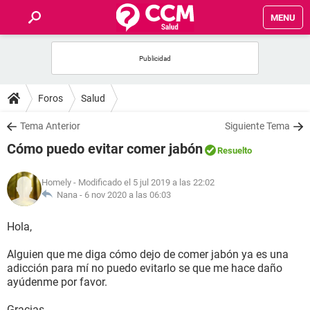
MENU
INICIO
FOROS
Foros
Salud
SALUD
Tema Anterior
Siguiente Tema
Cómo puedo evitar comer jabón
Resuelto
FAMILIA
Homely
- Modificado el 5 jul 2019 a las 22:02
NUTRICIÓN
Nana -
6 nov 2020 a las 06:03
Hola,
BIENESTAR
Alguien que me diga cómo dejo de comer jabón ya es una
SEXUALIDAD
adicción para mí no puedo evitarlo se que me hace daño
ayúdenme por favor.
GLOSARIO
Gracias