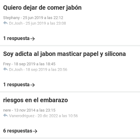
Quiero dejar de comer jabón
Stephany
-
25 jun 2019 a las 22:12
Dr.Josh
-
25 jun 2019 a las 23:08
1 respuesta
Soy adicta al jabon masticar papel y silicona
Frey
-
18 sep 2019 a las 18:45
Dr.Josh
-
18 sep 2019 a las 20:56
1 respuesta
riesgos en el embarazo
nere
-
13 nov 2014 a las 23:15
Vanerodriguez
-
20 dic 2022 a las 10:56
6 respuestas