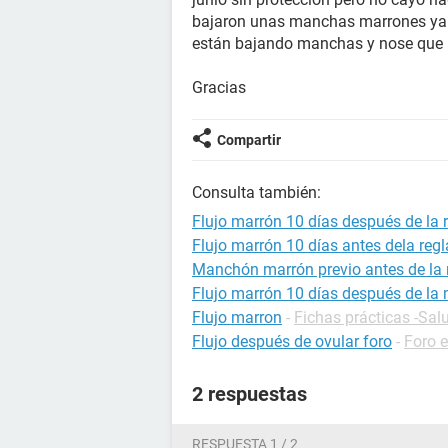
bajaron unas manchas marrones ya qu
están bajando manchas y nose que 
Gracias
Compartir
Consulta también:
Flujo marrón 10 días después de la 
Flujo marrón 10 días antes dela regl
Manchón marrón previo antes de la 
Flujo marrón 10 días después de la
Flujo marron
-
Fichas prácticas -Sal
Flujo después de ovular foro
-
Foro 
2 respuestas
RESPUESTA 1 / 2