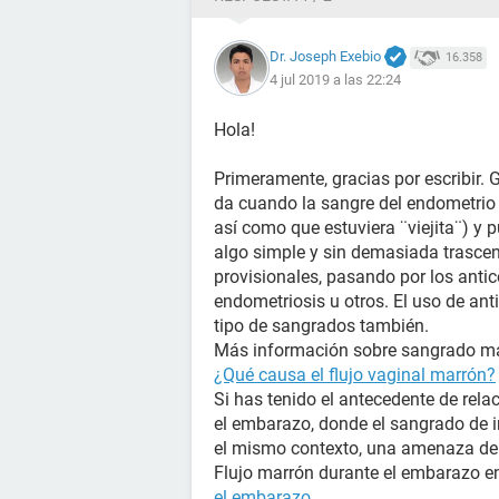
Dr. Joseph Exebio
16.358
4 jul 2019 a las 22:24
Hola!
Primeramente, gracias por escribir. 
da cuando la sangre del endometrio 
así como que estuviera ¨viejita¨) y 
algo simple y sin demasiada trasc
provisionales, pasando por los anti
endometriosis u otros. El uso de ant
tipo de sangrados también.
Más información sobre sangrado mar
¿Qué causa el flujo vaginal marrón?
Si has tenido el antecedente de rela
el embarazo, donde el sangrado de i
el mismo contexto, una amenaza de
Flujo marrón durante el embarazo en
el embarazo