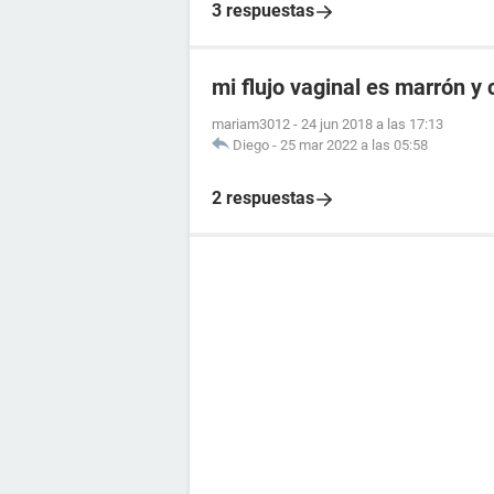
3 respuestas
mi flujo vaginal es marrón y 
mariam3012
-
24 jun 2018 a las 17:13
Diego
-
25 mar 2022 a las 05:58
2 respuestas