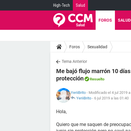
High-Tech
Salud
FOROS
SALUD
Foros
Sexualidad
Tema Anterior
Me bajó flujo marrón 10 días
protección
Resuelto
YeriiBrito
- Modificado el 4 jul 2019 a
YeriiBrito
-
6 jul 2019 a las 01:40
Hola,
Quiero que me saquen de preocupació
junio sin protección pero no cayó n