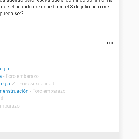
e el periodo me debe bajar el 8 de julio pero me
pueda ser?.
regla
a
-
Foro embarazo
regla
✓
-
Foro sexualidad
 menstruación
-
Foro embarazo
ud
embarazo