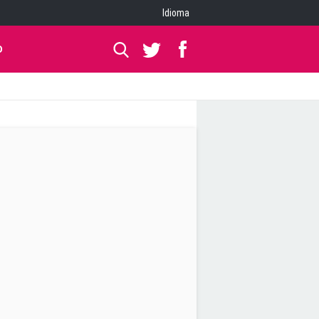
Idioma
O