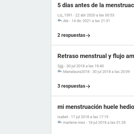
5 dias antes de la menstruac
Liz_1591
-
22 abr 2020 a las 00:53
Ale
-
14 dic 2021 a las 21:31
2 respuestas
Retraso menstrual y flujo am
Sjjjj
-
30 jul 2018 a las 19:40
Marialaura2018
-
30 jul 2018 a las 20:09
3 respuestas
mi menstruación huele hedi
Isabel
-
17 jul 2018 a las 17:19
marlene-ines
-
18 jul 2018 a las 01:28