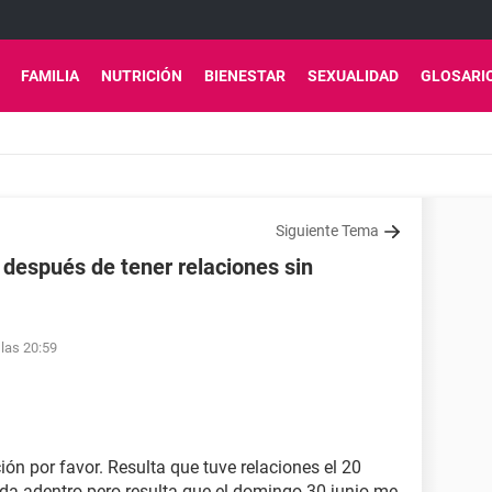
FAMILIA
NUTRICIÓN
BIENESTAR
SEXUALIDAD
GLOSARI
Siguiente Tema
 después de tener relaciones sin
 las 20:59
n por favor. Resulta que tuve relaciones el 20
ada adentro pero resulta que el domingo 30 junio me