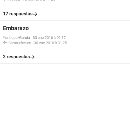
17 respuestas
Embarazo
YuriLopezGarcia
-
30 ene 2016 à 01:17
Carameloyum
-
30 ene 2016 à 01:25
3 respuestas