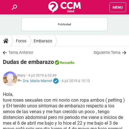
MENU
INICIO
FORUMS
Foros
Embarazo
SALUD
Tema Anterior
Siguiente Tema
Dudas de embarazo
Resuelto
FAMILIA
Mary
- 4 jul 2019 à 02:49
NUTRICIÓN
Dra. Marta Marnet
-
6 jul 2019 à 10:13
Hola,
BIENESTAR
tuve roses sexuales con mi novio con ropa ambos ( petting )
y EH tenido unos síntomas de embarazo respecto a los
SEXUALIDAD
senos de las venas y me han crecido un poco , tengo
distencion abdominal pero mi periodo me viene s inicios de
mes el 6 de abril me bajo y lo hice el 22 y me bajo el 3 de
GLOSARIO
mayo café solo ese día luego el 4 de mayo me bajo normal