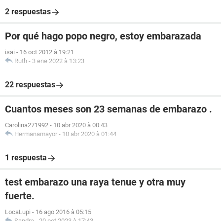
2 respuestas
Por qué hago popo negro, estoy embarazada
isai
-
16 oct 2012 à 19:21
Ruth
-
3 ene 2022 à 13:23
22 respuestas
Cuantos meses son 23 semanas de embarazo .
Carolina271992
-
10 abr 2020 à 00:43
Hermanamayor
-
10 abr 2020 à 01:44
1 respuesta
test embarazo una raya tenue y otra muy
fuerte.
LocaLupi
-
16 ago 2016 à 05:15
Sandra
-
20 oct 2023 à 17:43