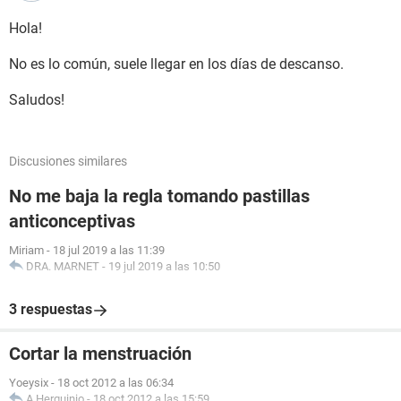
Hola!
No es lo común, suele llegar en los días de descanso.
Saludos!
Discusiones similares
No me baja la regla tomando pastillas
anticonceptivas
Miriam
-
18 jul 2019 a las 11:39
DRA. MARNET
-
19 jul 2019 a las 10:50
3 respuestas
Cortar la menstruación
Yoeysix
-
18 oct 2012 a las 06:34
A.Herquinio
-
18 oct 2012 a las 15:59