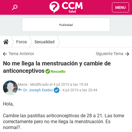
MENU
INICIO
FOROS
Foros
Sexualidad
SALUD
Tema Anterior
Siguiente Tema
No me llega la menstruación y cambie de
FAMILIA
anticonceptivos
Resuelto
NUTRICIÓN
Maria
- Modificado el 4 jul 2019 a las 19:34
Dr. Joseph Exebio
-
4 jul 2019 a las 20:44
BIENESTAR
Hola,
SEXUALIDAD
Cambie las pastillas anticonceptivas de 28 a 21. Las tome
correctamente pero no me llega la menstruación. Es
normal?.
GLOSARIO