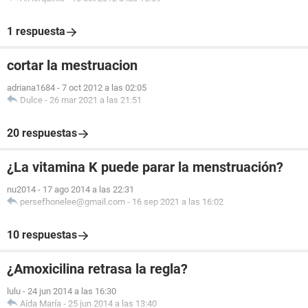
1 respuesta
cortar la mestruacion
adriana1684
-
7 oct 2012 a las 02:05
Dulce
-
26 mar 2021 a las 21:51
20 respuestas
¿La vitamina K puede parar la menstruación?
nu2014
-
17 ago 2014 a las 22:31
persefhonelee@gmail.com
-
16 sep 2021 a las 16:02
10 respuestas
¿Amoxicilina retrasa la regla?
lulu
-
24 jun 2014 a las 16:30
Aída María
-
25 jun 2014 a las 13:40