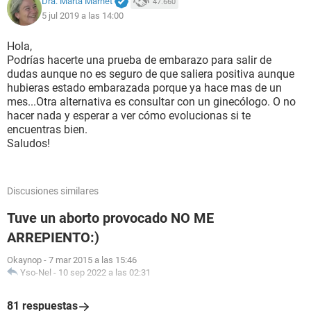
Dra. Marta Marnet
47.660
5 jul 2019 a las 14:00
Hola,
Podrías hacerte una prueba de embarazo para salir de
dudas aunque no es seguro de que saliera positiva aunque
hubieras estado embarazada porque ya hace mas de un
mes...Otra alternativa es consultar con un ginecólogo. O no
hacer nada y esperar a ver cómo evolucionas si te
encuentras bien.
Saludos!
Discusiones similares
Tuve un aborto provocado NO ME
ARREPIENTO:)
Okaynop
-
7 mar 2015 a las 15:46
Yso-Nel
-
10 sep 2022 a las 02:31
81 respuestas