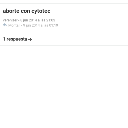
aborte con cytotec
verenizer
-
8 jun 2014 a las 21:03
Morita!!
-
9 jun 2014 a las 01:19
1 respuesta