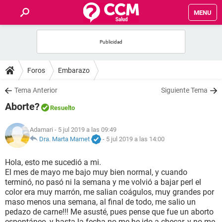
MENU
INICIO
FOROS
Foros
Embarazo
SALUD
Tema Anterior
Siguiente Tema
Aborte?
Resuelto
FAMILIA
Adamari
- 5 jul 2019 a las 09:49
NUTRICIÓN
Dra. Marta Marnet
-
5 jul 2019 a las 14:00
Hola, esto me sucedió a mi.
BIENESTAR
El mes de mayo me bajo muy bien normal, y cuando
terminó, no pasó ni la semana y me volvió a bajar perl el
SEXUALIDAD
color era muy marrón, me salian coágulos, muy grandes por
maso menos una semana, al final de todo, me salio un
pedazo de carne!!! Me asusté, pues pense que fue un aborto
GLOSARIO
espontáneo, y hasta la fecha no me he ido a checar, y no me