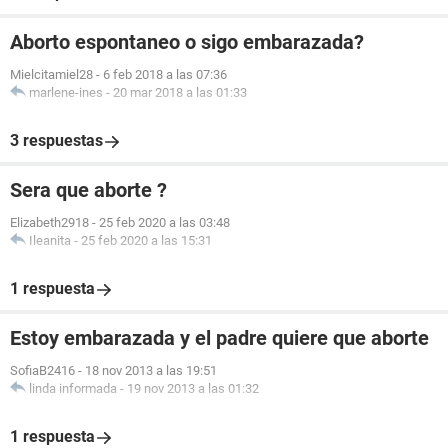
Aborto espontaneo o sigo embarazada?
Mielcitamiel28
-
6 feb 2018 a las 07:36
marlene-ines
-
20 mar 2018 a las 01:33
3 respuestas
Sera que aborte ?
Elizabeth2918
-
25 feb 2020 a las 03:48
Ileanita
-
25 feb 2020 a las 15:31
1 respuesta
Estoy embarazada y el padre quiere que aborte
SofiaB2416
-
18 nov 2013 a las 19:51
linda informada
-
19 nov 2013 a las 01:32
1 respuesta