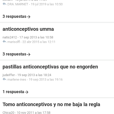
DRA. MARNET
-
19 jul 2019 a las 10:50
3 respuestas
anticonceptivos umma
natis2412
-
17 sep 2013 a las 10:58
marisolfl
-
22 abr 2015 a las 12:11
3 respuestas
pastillas anticonceptivas que no engorden
judeiffer
-
19 sep 2013 a las 18:24
marlene-ines
-
19 sep 2013 a las 19:16
1 respuesta
Tomo anticonceptivos y no me baja la regla
Chica20
-
10 nov 2011 a las 17:58