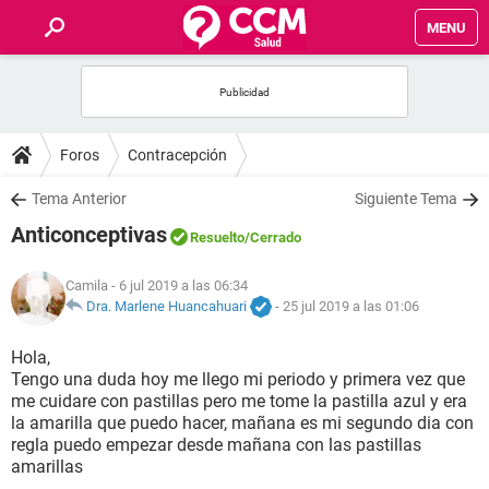
MENU
INICIO
FOROS
Foros
Contracepción
SALUD
Tema Anterior
Siguiente Tema
Anticonceptivas
Resuelto
/Cerrado
FAMILIA
Camila
- 6 jul 2019 a las 06:34
NUTRICIÓN
Dra. Marlene Huancahuari
-
25 jul 2019 a las 01:06
Hola,
BIENESTAR
Tengo una duda hoy me llego mi periodo y primera vez que
me cuidare con pastillas pero me tome la pastilla azul y era
SEXUALIDAD
la amarilla que puedo hacer, mañana es mi segundo dia con
regla puedo empezar desde mañana con las pastillas
amarillas
GLOSARIO