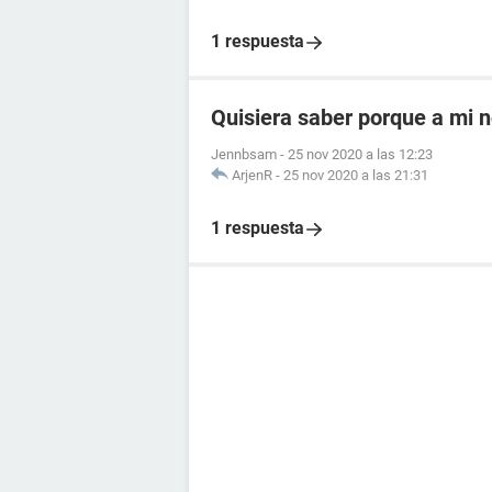
1 respuesta
Quisiera saber porque a mi n
Jennbsam
-
25 nov 2020 a las 12:23
ArjenR
-
25 nov 2020 a las 21:31
1 respuesta