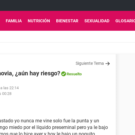
FAMILIA
NUTRICIÓN
BIENESTAR
SEXUALIDAD
GLOSARI
Siguiente Tema
 novia, ¿aún hay riesgo?
Resuelto
 a las 22:14
s 00:28
ustado yo nunca me vine solo fue la punta y un
engo miedo por el líquido preseminal pero ya le bajo
os que lo hice ayer y hoy le bajo un poquito.