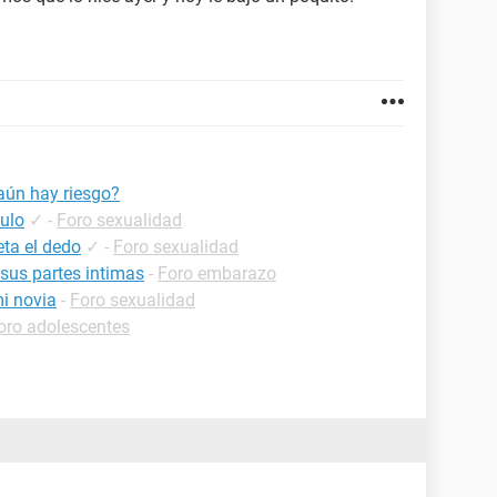
¿aún hay riesgo?
culo
✓
-
Foro sexualidad
eta el dedo
✓
-
Foro sexualidad
 sus partes intimas
-
Foro embarazo
i novia
-
Foro sexualidad
oro adolescentes