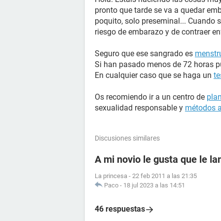
pronto que tarde se va a quedar emb
poquito, solo preseminal... Cuando s
riesgo de embarazo y de contraer e
Seguro que ese sangrado es
menstr
Si han pasado menos de 72 horas pue
En cualquier caso que se haga un
t
Os recomiendo ir a un centro de
plan
sexualidad responsable y
métodos a
Discusiones similares
A mi novio le gusta que le l
La princesa
-
22 feb 2011 a las 21:35
Paco
-
18 jul 2023 a las 14:51
46 respuestas