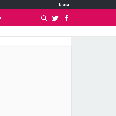
Idioma
O