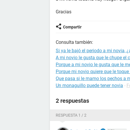
Gracias
Compartir
Consulta también:
Si ya le bajó el periodo a mi novia, 
A mi novio le gusta que le chupe el 
Porque a mi novio le gusta que le m
Porque mi novio quiere que le toque
Que pasa si le mamo los pechos a m
Un monaguillo puede tener novia
-
F
2 respuestas
RESPUESTA 1 / 2