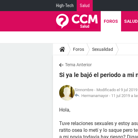
High-Tech
Salud
FOROS
SALUD
Foros
Sexualidad
Tema Anterior
Si ya le bajó el periodo a mi
Sinnombre
- Modificado el 9 jul 2019
Hermanamayor -
11 jul 2019 a la
Hola,
Tuve relaciones sexuales y estoy as
ratito osea lo metí y lo saque pero t
a mi novia todavía hay riesgo? Digam