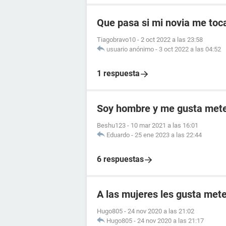
Que pasa si mi novia me toc
Tiagobravo10
-
2 oct 2022 a las 23:58
usuario anónimo
-
3 oct 2022 a las 04:52
1 respuesta
Soy hombre y me gusta meter
Beshu123
-
10 mar 2021 a las 16:01
Eduardo
-
25 ene 2023 a las 22:44
6 respuestas
A las mujeres les gusta mete
Hugo805
-
24 nov 2020 a las 21:02
Hugo805
-
24 nov 2020 a las 21:17