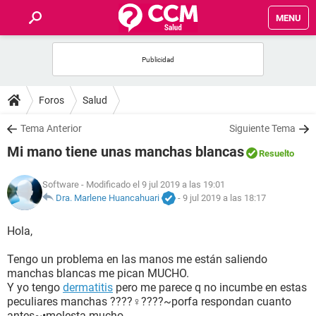
MENU
INICIO
FOROS
Foros
Salud
SALUD
Tema Anterior
Siguiente Tema
Mi mano tiene unas manchas blancas
Resuelto
FAMILIA
Software
- Modificado el 9 jul 2019 a las 19:01
NUTRICIÓN
Dra. Marlene Huancahuari
-
9 jul 2019 a las 18:17
Hola,
BIENESTAR
Tengo un problema en las manos me están saliendo
SEXUALIDAD
manchas blancas me pican MUCHO.
Y yo tengo
dermatitis
pero me parece q no incumbe en estas
peculiares manchas ????‍♀️????~porfa respondan cuanto
GLOSARIO
antes~•molesta mucho.