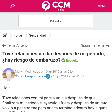
MENU
INICIO
FOROS
Foros
Sexualidad
SALUD
Tema Anterior
Siguiente Tema
Tuve relaciones un dia después de mi periodo,
FAMILIA
¿hay riesgo de embarazo?
Resuelto
NUTRICIÓN
Mary
- Modificado el 10 jul 2019 a las 21:44
Dr. Joseph Exebio
-
10 jul 2019 a las 21:58
BIENESTAR
Hola,
SEXUALIDAD
Tuve relaciones con mi pareja un dia despues de que
finalizara mi periodo el eyaculo afuera y después de un rato
volvió a penetrarme pero nunca termino adentro hay alguna
GLOSARIO