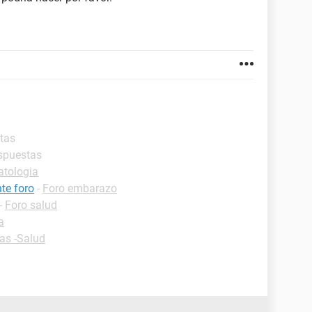
stas
espuestas
atologia
te foro
-
Foro embarazo
-
Foro salud
a
cas -Salud