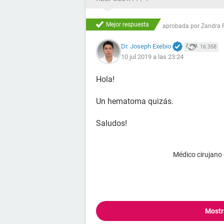
Mejor respuesta
aprobada por
Zandra 
Dr. Joseph Exebio
16.358
10 jul 2019 a las 23:24
Hola!
Un hematoma quizás.
Saludos!
Médico cirujano
Mostr