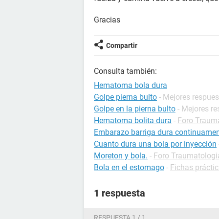
Gracias
Compartir
Consulta también:
Hematoma bola dura
Golpe pierna bulto
- Mejores respue
Golpe en la pierna bulto
- Mejores r
Hematoma bolita dura
-
Foro Traum
Embarazo barriga dura continuamen
Cuanto dura una bola por inyección
Moreton y bola.
-
Foro Traumatologi
Bola en el estomago
-
Fichas prácti
1 respuesta
RESPUESTA 1 / 1