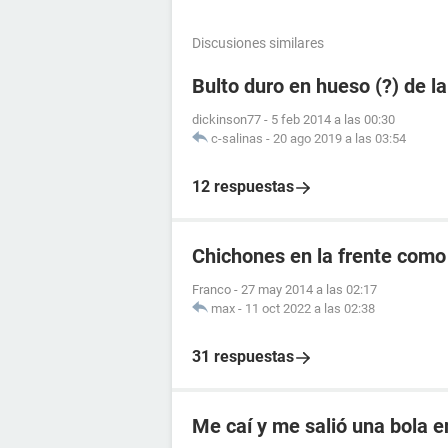
Discusiones similares
Bulto duro en hueso (?) de la
dickinson77
-
5 feb 2014 a las 00:30
c-salinas
-
20 ago 2019 a las 03:54
12 respuestas
Chichones en la frente como
Franco
-
27 may 2014 a las 02:17
max
-
11 oct 2022 a las 02:38
31 respuestas
Me caí y me salió una bola e