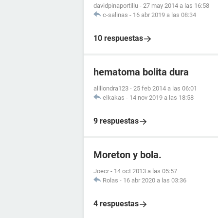
davidpinaportillu
-
27 may 2014 a las 16:58
c-salinas
-
16 abr 2019 a las 08:34
10 respuestas
hematoma bolita dura
allllondra123
-
25 feb 2014 a las 06:01
elkakas
-
14 nov 2019 a las 18:58
9 respuestas
Moreton y bola.
Joecr
-
14 oct 2013 a las 05:57
Rolas
-
16 abr 2020 a las 03:36
4 respuestas