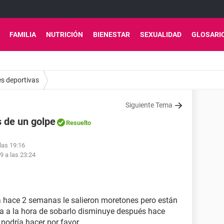
FAMILIA
NUTRICIÓN
BIENESTAR
SEXUALIDAD
GLOSARI
es deportivas
Siguiente Tema
 de un golpe
Resuelto
 las 19:16
19 a las 23:24
a hace 2 semanas le salieron moretones pero están
ra a la hora de sobarlo disminuye después hace
 podría hacer por favor.