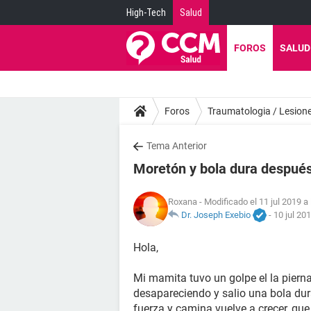
High-Tech
Salud
FOROS
SALUD
Foros
Traumatologia / Lesion
Tema Anterior
Moretón y bola dura después
Roxana
- Modificado el 11 jul 2019 a
Dr. Joseph Exebio
-
10 jul 20
Hola,
Mi mamita tuvo un golpe el la piern
desapareciendo y salio una bola du
fuerza y camina vuelve a crecer, que