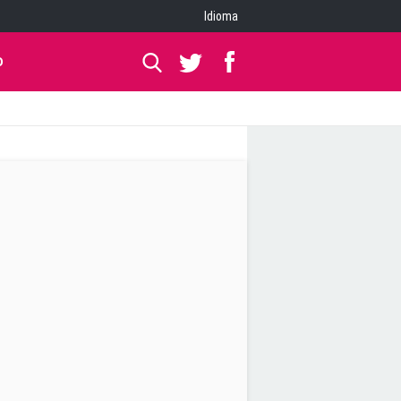
Idioma
O