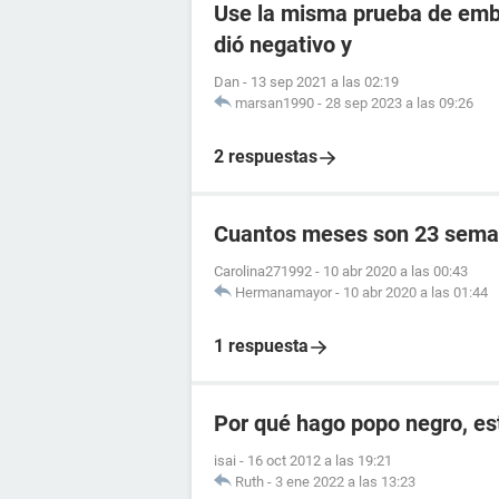
Use la misma prueba de emba
dió negativo y
Dan
-
13 sep 2021 a las 02:19
marsan1990
-
28 sep 2023 a las 09:26
2 respuestas
Cuantos meses son 23 sema
Carolina271992
-
10 abr 2020 a las 00:43
Hermanamayor
-
10 abr 2020 a las 01:44
1 respuesta
Por qué hago popo negro, e
isai
-
16 oct 2012 a las 19:21
Ruth
-
3 ene 2022 a las 13:23