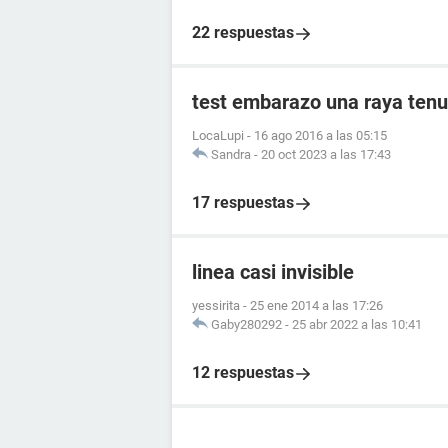
22 respuestas
test embarazo una raya tenu
LocaLupi
-
16 ago 2016 a las 05:15
Sandra
-
20 oct 2023 a las 17:43
17 respuestas
linea casi invisible
yessirita
-
25 ene 2014 a las 17:26
Gaby280292
-
25 abr 2022 a las 10:41
12 respuestas