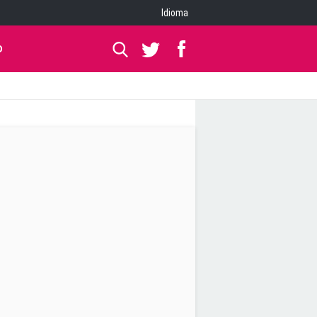
Idioma
O