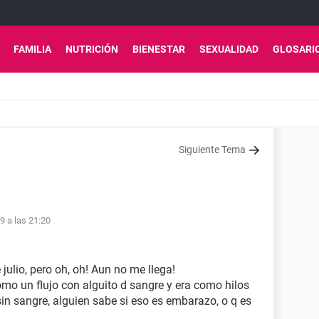
FAMILIA
NUTRICIÓN
BIENESTAR
SEXUALIDAD
GLOSARI
Siguiente Tema
19 a las 21:20
julio, pero oh, oh! Aun no me llega!
como un flujo con alguito d sangre y era como hilos
sin sangre, alguien sabe si eso es embarazo, o q es