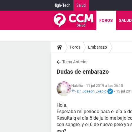
High-Tech
Salud
FOROS
SALUD
Foros
Embarazo
Tema Anterior
Dudas de embarazo
Natalia
- 11 jul 2019 a las 06:15
Dr. Joseph Exebio
-
13 jul 20
Hola,
Esperaba mi periodo para el día 6 de 
Resulta q el día 5 de julio me bajo 
con sangre, y el 6 de nuevo pero ya 
eso?