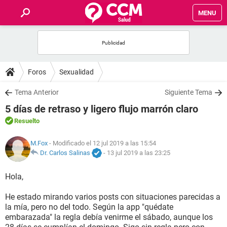
MENU
INICIO
FOROS
Foros
Sexualidad
SALUD
Tema Anterior
Siguiente Tema
5 días de retraso y ligero flujo marrón claro
FAMILIA
Resuelto
NUTRICIÓN
M.Fox
- Modificado el 12 jul 2019 a las 15:54
Dr. Carlos Salinas
-
13 jul 2019 a las 23:25
BIENESTAR
Hola,
SEXUALIDAD
He estado mirando varios posts con situaciones parecidas a
la mía, pero no del todo. Según la app "quédate
embarazada" la regla debía venirme el sábado, aunque los
GLOSARIO