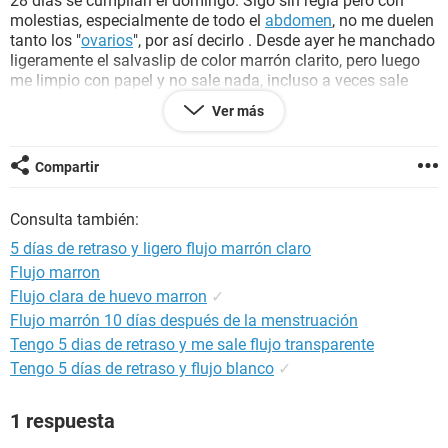
28 días se cumplían el domingo. Sigo sin regla pero con
molestias, especialmente de todo el
abdomen
, no me duelen
tanto los "
ovarios
", por así decirlo . Desde ayer he manchado
ligeramente el salvaslip de color marrón clarito, pero luego
me limpio con papel y no sale nada, incluso a veces sale
flujo blanco. Estoy hecha un lío... soy muy regular y como
Ver más
mucho se me ha retrasado 1 día.
Gracias
Compartir
Consulta también:
5 días de retraso y ligero flujo marrón claro
Flujo marron
Flujo clara de huevo marron
✓
Flujo marrón 10 días después de la menstruación
Tengo 5 dias de retraso y me sale flujo transparente
Tengo 5 días de retraso y flujo blanco
✓
1 respuesta