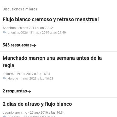
Discusiones similares
Flujo blanco cremoso y retraso menstrual
Anonimo
-
26 nov 2011 a las 22:12
anonimo0026
-
31 may 2019 a las 21:49
543 respuestas
Manchado marron una semana antes de la
regla
chita96
-
19 abr 2017 a las 16:34
Helene
-
4 nov 2023 a las 16:23
2 respuestas
2 días de atraso y flujo blanco
usuario anónimo
-
25 ago 2016 a las 16:34