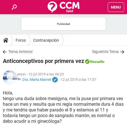
MENU
INICIO
FOROS
Foros
Contracepción
SALUD
Tema Anterior
Siguiente Tema
Anticonceptivos por primera vez
Resuelto
FAMILIA
yessi
- 12 jul 2019 a las 06:23
NUTRICIÓN
Dra. Marta Marnet
-
12 jul 2019 a las 11:07
Hola,
BIENESTAR
tengo una duda sobre mesigyna, me la puse por primera ves
hace un mes y resulta que mi regla normalmente dura 4 dias
SEXUALIDAD
y me tendria que haber parado el 8 y estamos al 11 y
todavía tengo un poco de sangrado marrón, es normal o
debo acudir a mi ginecóloga?
GLOSARIO