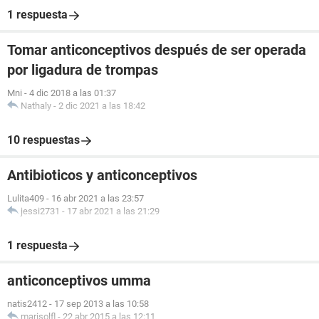
1 respuesta
Tomar anticonceptivos después de ser operada
por ligadura de trompas
Mni
-
4 dic 2018 a las 01:37
Nathaly
-
2 dic 2021 a las 18:42
10 respuestas
Antibioticos y anticonceptivos
Lulita409
-
16 abr 2021 a las 23:57
jessi2731
-
17 abr 2021 a las 21:29
1 respuesta
anticonceptivos umma
natis2412
-
17 sep 2013 a las 10:58
marisolfl
-
22 abr 2015 a las 12:11