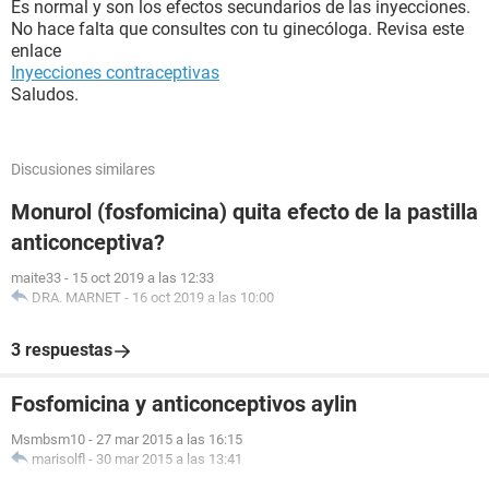
Es normal y son los efectos secundarios de las inyecciones.
No hace falta que consultes con tu ginecóloga. Revisa este
enlace
Inyecciones contraceptivas
Saludos.
Discusiones similares
Monurol (fosfomicina) quita efecto de la pastilla
anticonceptiva?
maite33
-
15 oct 2019 a las 12:33
DRA. MARNET
-
16 oct 2019 a las 10:00
3 respuestas
Fosfomicina y anticonceptivos aylin
Msmbsm10
-
27 mar 2015 a las 16:15
marisolfl
-
30 mar 2015 a las 13:41