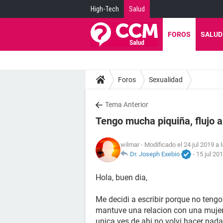
High-Tech
Salud
FOROS
SALUD
Foros
Sexualidad
Tema Anterior
Tengo mucha piquiña, flujo a
wilmar
- Modificado el 24 jul 2019 a 
Dr. Joseph Exebio
-
15 jul 20
Hola, buen dia,
Me decidi a escribir porque no tengo
mantuve una relacion con una mujer,
unica ves de ahi no volvi hacer nada