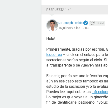
RESPUESTA 1 / 1
Dr. Joseph Exebio
16.358
15 jul 2019 a las 19:03
Hola!
Primeramente, gracias por escribir. 
leucorrea
– click en el enlace para l
secreciones varían según el ciclo. S
al transparente o se vuelven más ab
Es decir, podría ser una infección va
aún en ese caso esto tampoco es nad
estudio de la secreción y/o la evalua
Puedes leer aquí sobre las
Infeccion
Lo mejor es que vayas a un ginecól
fin de identificar el patógeno involu