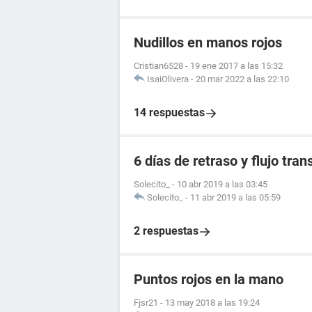
Nudillos en manos rojos
Cristian6528
-
19 ene 2017 a las 15:32
IsaiOlivera
-
20 mar 2022 a las 22:10
14 respuestas
6 días de retraso y flujo tra
Solecito_
-
10 abr 2019 a las 03:45
Solecito_
-
11 abr 2019 a las 05:59
2 respuestas
Puntos rojos en la mano
Fjsr21
-
13 may 2018 a las 19:24