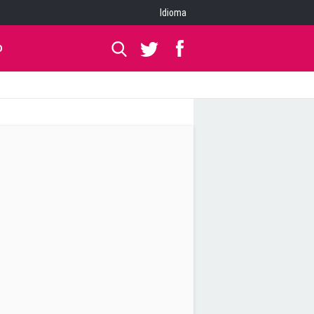
Idioma
O