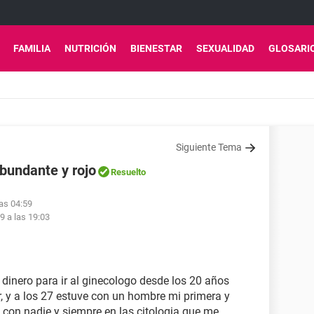
FAMILIA
NUTRICIÓN
BIENESTAR
SEXUALIDAD
GLOSARI
Siguiente Tema
bundante y rojo
Resuelto
las 04:59
19 a las 19:03
 dinero para ir al ginecologo desde los 20 años
 y a los 27 estuve con un hombre mi primera y
 con nadie y siempre en las citologia que me