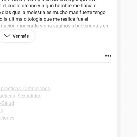
 el cuello uterino y algun hombre me hacia el
e dias que la molestia es mucho mas fuerte tengo
 la ultima citologia que me realice fue el
amacion moderada y una vaginosis bacteriana y en
amosa y cervicitis cronica me mandaron cynotran en
Ver más
ahora no se que hacer me e colocado 6 ovulos de
me pica mucho y como que me arde no se quisiera
 prácticas -Definiciones
ácticas -Sexualidad
 -Salud
ud
iciones