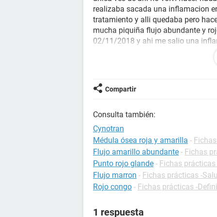
realizaba sacada una inflamacion en
tratamiento y alli quedaba pero hac
mucha piquiña flujo abundante y rojo
02/11/2018 y ahi me salio una infl
la biopsia me salio metaplasia esc
ese tiempo y pues no me hizo nada 
clotrimazol haber pero sigo igual 
que me orientaran por favor.
Compartir
Consulta también:
Cynotran
Médula ósea roja y amarilla
-
Fichas
Flujo amarillo abundante
-
Fichas pr
Punto rojo glande
-
Fichas prácticas
Flujo marron
-
Fichas prácticas -Sal
Rojo congo
-
Fichas prácticas -Defin
1 respuesta