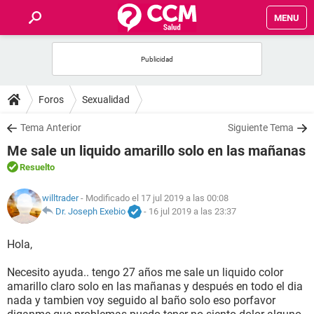
MENU
INICIO
FOROS
Foros
Sexualidad
SALUD
Tema Anterior
Siguiente Tema
Me sale un liquido amarillo solo en las mañanas
FAMILIA
Resuelto
NUTRICIÓN
willtrader
- Modificado el 17 jul 2019 a las 00:08
Dr. Joseph Exebio
-
16 jul 2019 a las 23:37
BIENESTAR
Hola,
SEXUALIDAD
Necesito ayuda.. tengo 27 años me sale un liquido color
amarillo claro solo en las mañanas y después en todo el dia
nada y tambien voy seguido al baño solo eso porfavor
GLOSARIO