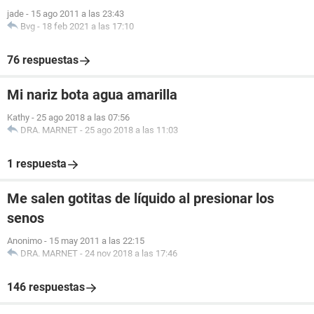
jade
-
15 ago 2011 a las 23:43
Bvg
-
18 feb 2021 a las 17:10
76 respuestas
Mi nariz bota agua amarilla
Kathy
-
25 ago 2018 a las 07:56
DRA. MARNET
-
25 ago 2018 a las 11:03
1 respuesta
Me salen gotitas de líquido al presionar los
senos
Anonimo
-
15 may 2011 a las 22:15
DRA. MARNET
-
24 nov 2018 a las 17:46
146 respuestas