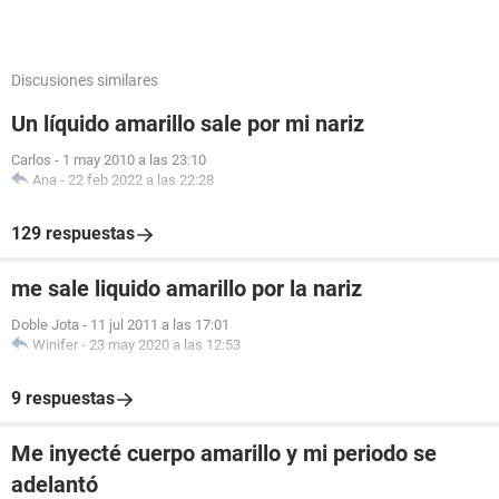
Discusiones similares
Un líquido amarillo sale por mi nariz
Carlos
-
1 may 2010 a las 23:10
Ana
-
22 feb 2022 a las 22:28
129 respuestas
me sale liquido amarillo por la nariz
Doble Jota
-
11 jul 2011 a las 17:01
Winifer
-
23 may 2020 a las 12:53
9 respuestas
Me inyecté cuerpo amarillo y mi periodo se
adelantó