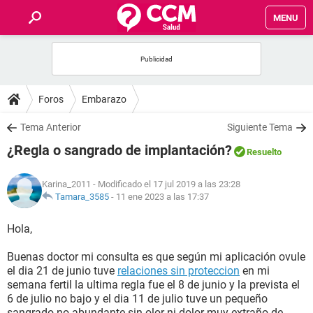
MENU
INICIO
FOROS
Foros
Embarazo
SALUD
Tema Anterior
Siguiente Tema
¿Regla o sangrado de implantación?
Resuelto
FAMILIA
Karina_2011
- Modificado el 17 jul 2019 a las 23:28
NUTRICIÓN
Tamara_3585
-
11 ene 2023 a las 17:37
Hola,
BIENESTAR
Buenas doctor mi consulta es que según mi aplicación ovule
SEXUALIDAD
el dia 21 de junio tuve
relaciones sin proteccion
en mi
semana fertil la ultima regla fue el 8 de junio y la prevista el
6 de julio no bajo y el dia 11 de julio tuve un pequeño
GLOSARIO
sangrado no abundante sin olor ni dolor muy extraño de