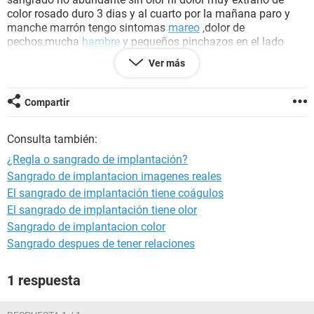
color rosado duro 3 dias y al cuarto por la mañana paro y
manche marrón tengo sintomas
mareo
,dolor de
pechos,mucha
hambre
y pequeños pinchazos en el lado
izquierdo bajo me he hecho 3 pruebas hoy 17 de julio es la
Ver más
tercera y negativos no se que hacer hay esperar mas para
otra prueba necesito ayuda porfavor ya tengo una niña de 7
años y busco mi segundo hijo.
Compartir
Gracias
Consulta también:
¿Regla o sangrado de implantación?
Sangrado de implantacion imagenes reales
El sangrado de implantación tiene coágulos
El sangrado de implantación tiene olor
Sangrado de implantacion color
Sangrado despues de tener relaciones
1 respuesta