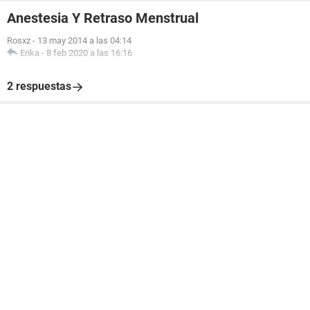
Anestesia Y Retraso Menstrual
Rosxz
-
13 may 2014 a las 04:14
Erika
-
8 feb 2020 a las 16:16
2 respuestas