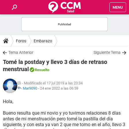
MENU
INICIO
FOROS
Foros
Embarazo
SALUD
Tema Anterior
Siguiente Tema
Tomé la postday y llevo 3 días de retraso
FAMILIA
menstrual
Resuelto
NUTRICIÓN
Eli
- Modificado el 17 jul 2019 a las 23:34
Mar9090
-
24 ene 2022 a las 06:59
BIENESTAR
Hola,
SEXUALIDAD
Bueno resulta que mi novio y yo tuvimos relaciones 8 días
antes de mi menstruación pero tomé la pastilla del día
siguiente, y con esta ya van 2 que me tomo en el año, llevo 3
GLOSARIO