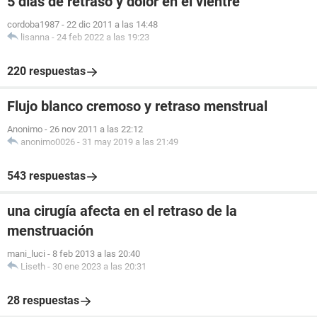
5 días de retraso y dolor en el vientre
cordoba1987
-
22 dic 2011 a las 14:48
lisanna
-
24 feb 2022 a las 19:23
220 respuestas
Flujo blanco cremoso y retraso menstrual
Anonimo
-
26 nov 2011 a las 22:12
anonimo0026
-
31 may 2019 a las 21:49
543 respuestas
una cirugía afecta en el retraso de la
menstruación
mani_luci
-
8 feb 2013 a las 20:40
Liseth
-
30 ene 2023 a las 20:31
28 respuestas