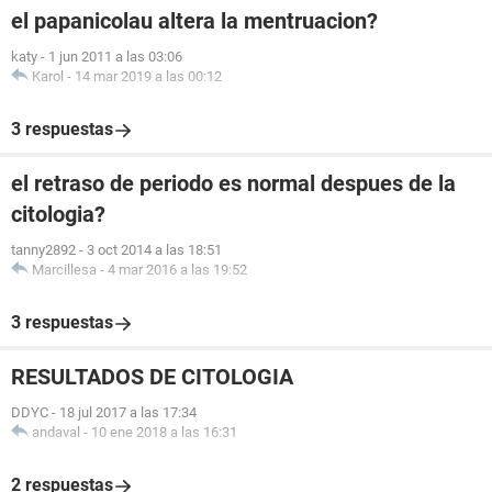
el papanicolau altera la mentruacion?
katy
-
1 jun 2011 a las 03:06
Karol
-
14 mar 2019 a las 00:12
3 respuestas
el retraso de periodo es normal despues de la
citologia?
tanny2892
-
3 oct 2014 a las 18:51
Marcillesa
-
4 mar 2016 a las 19:52
3 respuestas
RESULTADOS DE CITOLOGIA
DDYC
-
18 jul 2017 a las 17:34
andaval
-
10 ene 2018 a las 16:31
2 respuestas