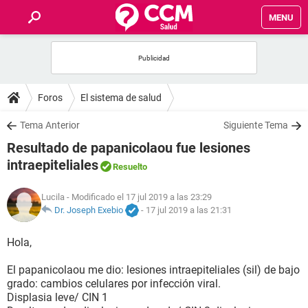
MENU
INICIO
FOROS
Foros
El sistema de salud
SALUD
Tema Anterior
Siguiente Tema
Resultado de papanicolaou fue lesiones
FAMILIA
intraepiteliales
Resuelto
NUTRICIÓN
Lucila
- Modificado el 17 jul 2019 a las 23:29
Dr. Joseph Exebio
-
17 jul 2019 a las 21:31
BIENESTAR
Hola,
SEXUALIDAD
El papanicolaou me dio: lesiones intraepiteliales (sil) de bajo
grado: cambios celulares por infección viral.
Displasia leve/ CIN 1
GLOSARIO