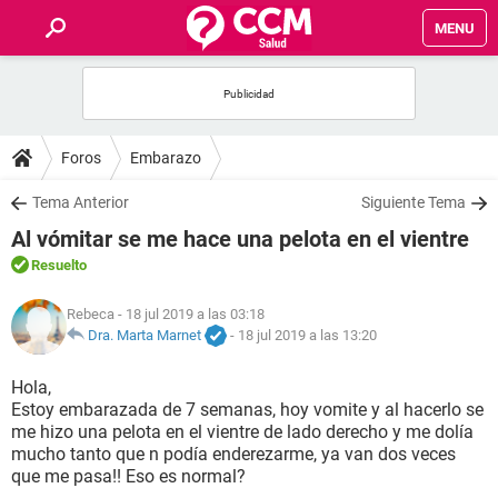
MENU
INICIO
FOROS
Foros
Embarazo
SALUD
Tema Anterior
Siguiente Tema
Al vómitar se me hace una pelota en el vientre
FAMILIA
Resuelto
NUTRICIÓN
Rebeca
- 18 jul 2019 a las 03:18
Dra. Marta Marnet
-
18 jul 2019 a las 13:20
BIENESTAR
Hola,
Estoy embarazada de 7 semanas, hoy vomite y al hacerlo se
SEXUALIDAD
me hizo una pelota en el vientre de lado derecho y me dolía
mucho tanto que n podía enderezarme, ya van dos veces
que me pasa!! Eso es normal?
GLOSARIO