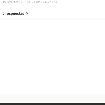
DRA. MARNET
-
8 oct 2018 a las 18:39
5 respuestas