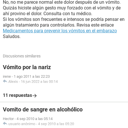
No, no me parece normal este dolor después de un vómito.
Quizás hiciste algún gesto muy forzado con el vómito y de
ahí provino el dolor. Consulta con tu médico.
Si los vómitos son frecuentes e intensos se podría pensar en
algún tratamiento para controlarlos. Revisa este enlace
Medicamentos para prevenir los vómitos en el embarazo
Saludos.
Discusiones similares
Vómito por la nariz
irene
-
1 ago 2011 a las 22:23
Alexis
-
16 jun 2022 a las 00:14
11 respuestas
Vomito de sangre en alcohólico
Hector
-
4 sep 2010 a las 05:14
usuario anónimo
-
4 sep 2010 a las 05:20