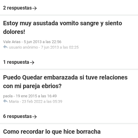
2 respuestas
Estoy muy asustada vomito sangre y siento
dolores!
Vale Arias
-
5 jun 2013 a las 22:56
usuario anónimo
-
7 jun 2013 a las 02:25
1 respuesta
Puedo Quedar embarazada si tuve relaciones
con mi pareja ebrios?
paola
-
19 ene 2015 a las 16:49
Maria
-
23 feb 2022 a las 05:39
6 respuestas
Como recordar lo que hice borracha