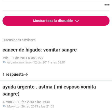
Mostrar toda la discusión
Discusiones similares
cancer de hígado: vomitar sangre
Mile
-
11 dic 2011 a las 21:27
usuario anónimo
-
12 dic 2011 a las 03:01
1 respuesta
ayuda urgente . astma ( mi esposo vomita
sangre)
ALVIREZ
-
11 feb 2013 a las 19:45
Maxyluz
-
26 feb 2013 a las 21:05