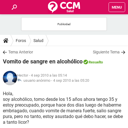
MENU
INICIO
FOROS
Foros
Salud
SALUD
Tema Anterior
Siguiente Tema
Vomito de sangre en alcohólico
Resuelto
FAMILIA
Hector
- 4 sep 2010 a las 05:14
NUTRICIÓN
usuario anónimo -
4 sep 2010 a las 05:20
Hola,
BIENESTAR
soy alcohólico, tomo desde los 15 años ahora tengo 35 y
estoy preocupado, porque hace dos días luego de haberme
SEXUALIDAD
embriagado, cuando vomite de manera fuerte, salio sangre
pura, pero no tanto, estoy asustado qué debo hacer, se debe
a tanto licor?
GLOSARIO