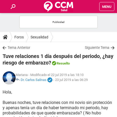
MENU
INICIO
FOROS
Foros
Sexualidad
SALUD
Tema Anterior
Siguiente Tema
Tuve relaciones 1 día después del periodo, ¿hay
FAMILIA
riesgo de embarazo?
Resuelto
NUTRICIÓN
Mariana
- Modificado el 22 jul 2019 a las 18:10
Dr. Carlos Salinas
-
23 jul 2019 a las 06:29
BIENESTAR
Hola,
SEXUALIDAD
Buenas noches, tuve relaciones con mi novio sin protección
y apenas tenía un día de haber terminado mi periodo, hay
probabilidades de que quede embarazada? ( No hubo
GLOSARIO