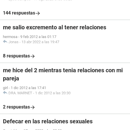
144 respuestas
me salio excremento al tener relaciones
hermosa
-
9 feb 2012 a las 01:17
Jonas
-
13 abr 2022 a las 19:47
8 respuestas
me hice del 2 mientras tenia relaciones con mi
pareja
girl
-
1 dic 2012 a las 17:41
DRA. MARNET
-
1 dic 2012 a las 20:30
2 respuestas
Defecar en las relaciones sexuales